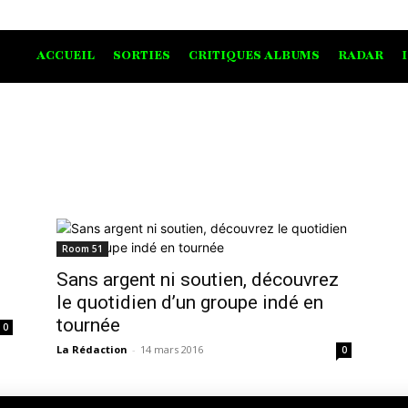
ACCUEIL
SORTIES
CRITIQUES ALBUMS
RADAR
Room 51
Sans argent ni soutien, découvrez
le quotidien d’un groupe indé en
tournée
0
La Rédaction
-
14 mars 2016
0