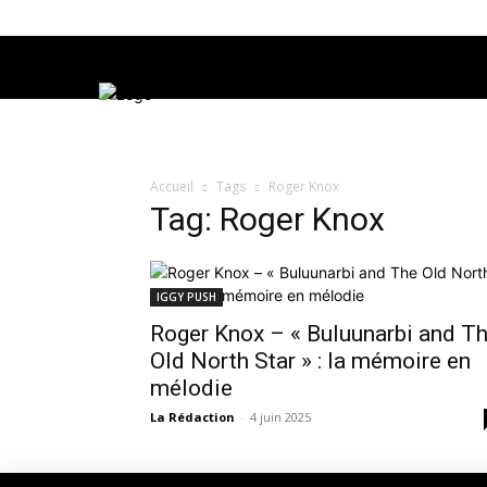
Accueil
Tags
Roger Knox
Tag: Roger Knox
IGGY PUSH
Roger Knox – « Buluunarbi and T
Old North Star » : la mémoire en
mélodie
La Rédaction
-
4 juin 2025