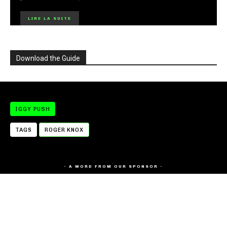
LIRE LA SUITE
Download the Guide
IGGY PUSH
TAGS
ROGER KNOX
- A WORD FROM OUR SPONSOR -