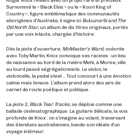
Roger Knox revient avec un projet rare et précieux.
Surnommé le « Black Elvis » ou le « Koori King of
Country », figure emblématique des communautés
aborigènes d’Australie, il signe ici
Buluunarbi and The
Old North Star
, un album de dix titres originaux, portés
par une voix intacte, chargée d’histoire.
Dès la piste d’ouverture,
McMaster’s Ward
, coécrite
avec Toby Martin, Knox convoque ses racines : un lieu
de naissance au bord de la rivière Mehi, à Moree, ville
au lourd passé ségrégationniste. Le violon, le
violoncelle, la pedal steel… Tout concourt à une émotion
calme mais tenace. L’album prend alors des airs de
carnet de route poétique et politique.
La piste 2,
Black Tear Tracks
, se déploie comme une
ballade cinématographique. La guitare délicate, la voix
profonde de Knox : on s’imagine au volant, traversant
des étendues australiennes, bande-son idéale d’un
voyage intérieur.