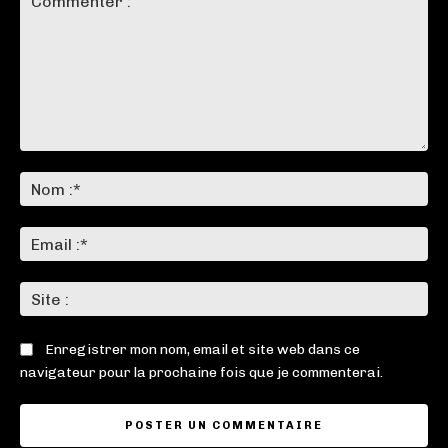
Commenter
:
No
:*
Ema
:*
Sit
:
Enregistrer mon nom, email et site web dans ce
navigateur pour la prochaine fois que je commenterai.