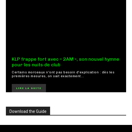
KLP frappe fort avec « 2AM », son nouvel hymne
pour les nuits de club
Certains morceaux n'ont pas besoin d'explication : dès les
premières mesures, on sait exactement...
LIRE LA SUITE
Download the Guide