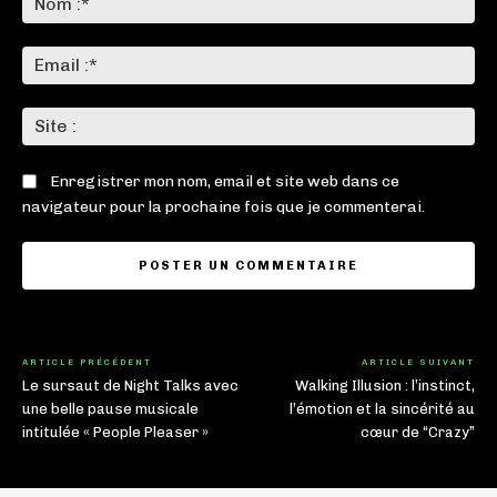
:*
Ema
:*
Sit
:
Enregistrer mon nom, email et site web dans ce
navigateur pour la prochaine fois que je commenterai.
ARTICLE PRÉCÉDENT
ARTICLE SUIVANT
Le sursaut de Night Talks avec
Walking Illusion : l’instinct,
une belle pause musicale
l’émotion et la sincérité au
intitulée « People Pleaser »
cœur de “Crazy”