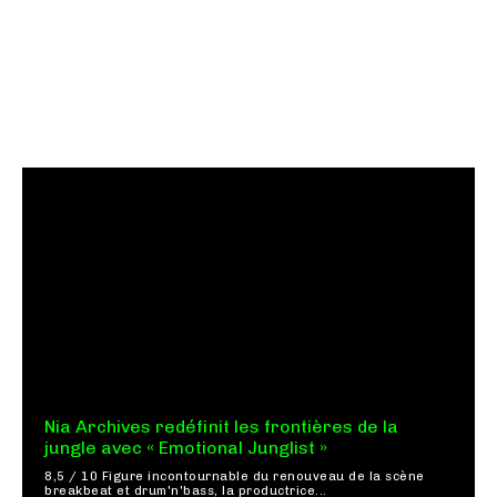
Nia Archives redéfinit les frontières de la
jungle avec « Emotional Junglist »
8,5 / 10 Figure incontournable du renouveau de la scène
breakbeat et drum'n'bass, la productrice...