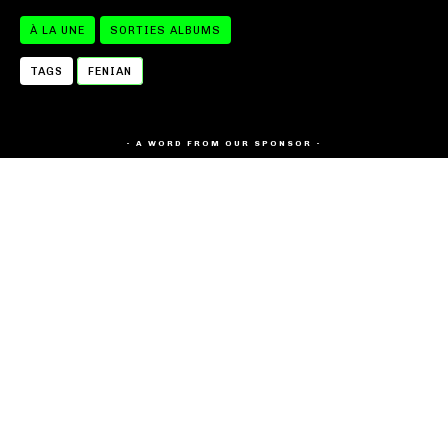
À LA UNE
SORTIES ALBUMS
TAGS
FENIAN
- A WORD FROM OUR SPONSOR -