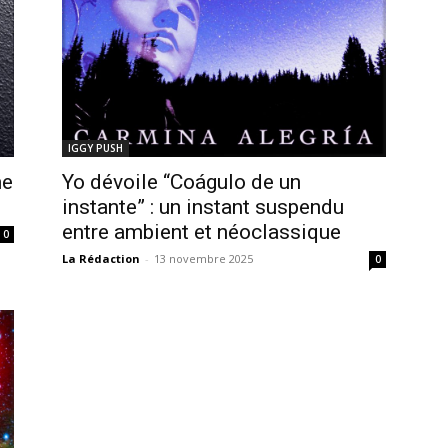
IGGY PUSH
me
Yo dévoile “Coágulo de un
instante” : un instant suspendu
entre ambient et néoclassique
0
La Rédaction
-
13 novembre 2025
0