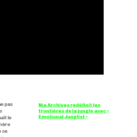
ne pas
Nia Archives redéfinit les
e
frontières de la jungle avec «
Emotional Junglist »
aît le
-mère
8,5 / 10 Figure incontournable du renouveau
de la scène breakbeat et drum'n'bass, la
e ce
productrice...