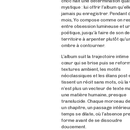
choc naît une détermination qua
mystique : lui offrir l’album qu’ell
jamais pu enregistrer. Pendant 
mois, Yo compose comme on res
entre obsession lumineuse et u
poétique, jusqu’à faire de son de
territoire à arpenter plutôt qu’u
ombre à contourner.
L’album suit la trajectoire intime
cœur qui se brise puis se reform
textures ambient, les motifs
néoclassiques et les élans post
tissent un récit sans mots, où la 
n’est plus un vecteur de texte m
une matière humaine, presque
translucide. Chaque morceau de
un chapitre, un passage intérieu
temps se dilate, où l’absence pr
forme avant de se dissoudre
doucement.