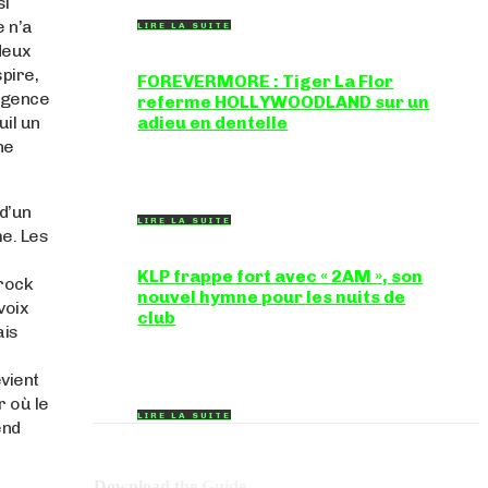
si
e n’a
LIRE LA SUITE
deux
pire,
FOREVERMORE : Tiger La Flor
rgence
referme HOLLYWOODLAND sur un
uil un
adieu en dentelle
ne
Certaines chansons ferment une porte en
douceur, sans clameur ni rancune.
"FOREVERMORE", titre de...
 d’un
LIRE LA SUITE
e. Les
KLP frappe fort avec « 2AM », son
-rock
nouvel hymne pour les nuits de
voix
club
ais
Certains morceaux n'ont pas besoin
d'explication : dès les premières mesures, on
sait exactement...
vient
r où le
LIRE LA SUITE
end
Download the Guide