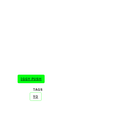
- A WORD FROM OU
IGGY PUSH
TAGS
YO