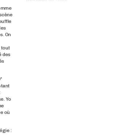
comme
 scène
ouffle
les
s. On
 tout
té des
és
e
”
stant
t
e. Yo
ne
ue où
égie :