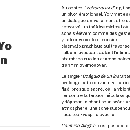
Au centre, “
Volver al aire
” agit 
un pivot émotionnel. Yo y met en
un dialogue entre la mort et le s
retrouvé, un théâtre minimal où 
sons s’élèvent comme des geste
y retrouve cette dimension
 Yo
cinématographique qui traverse
l’album, évoquant autant l’intimi
en
chambres que les drames color
d’un film d’Almodóvar.
Le single “
Coágulo de un instant
prolonge cette ouverture : un in
figé, presque sacré, où l’ambien
rencontre la tension néoclassiqu
y dépasse le chant pour créer u
atmosphère, une zone suspend
l’auditeur respire avec lui.
Carmina Alegría
n’est pas une él