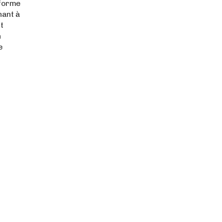
sforme
nant à
t
n
e