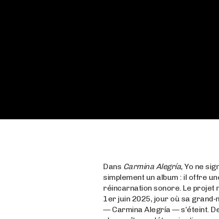
Dans
Carmina Alegría
, Yo ne sig
simplement un album : il offre un
réincarnation sonore. Le projet n
1er juin 2025, jour où sa grand
— Carmina Alegría — s’éteint. D