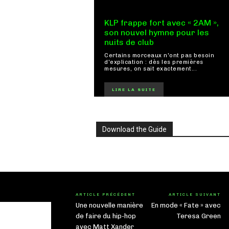
KLP frappe fort avec « 2AM »,
son nouvel hymne pour les
nuits de club
Certains morceaux n'ont pas besoin
d'explication : dès les premières
mesures, on sait exactement...
LIRE LA SUITE
Download the Guide
ARTICLE PRÉCÉDENT
ARTICLE SUIVANT
Une nouvelle manière
En mode « Fate » avec
de faire du hip-hop
Teresa Green
avec Matt Xander