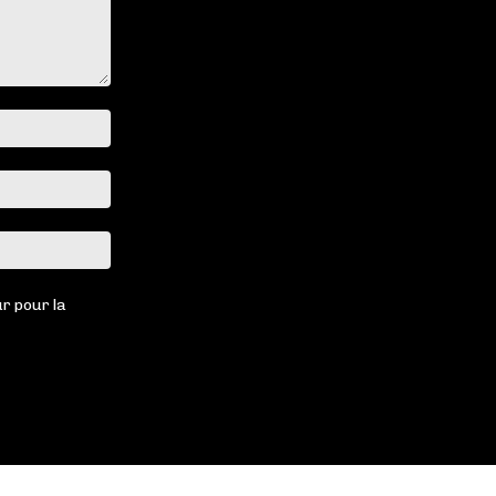
Nom
:*
Email
:*
Site
:
r pour la