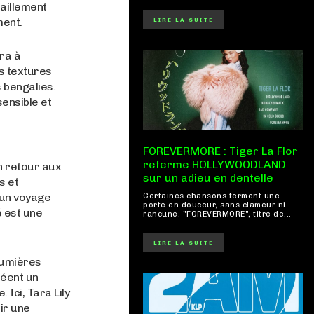
raillement
ment.
LIRE LA SUITE
ra à
es textures
 bengalies.
ensible et
FOREVERMORE : Tiger La Flor
referme HOLLYWOODLAND
un retour aux
sur un adieu en dentelle
s et
’un voyage
Certaines chansons ferment une
porte en douceur, sans clameur ni
é est une
rancune. "FOREVERMORE", titre de...
LIRE LA SUITE
 lumières
réent un
Ici, Tara Lily
ir une