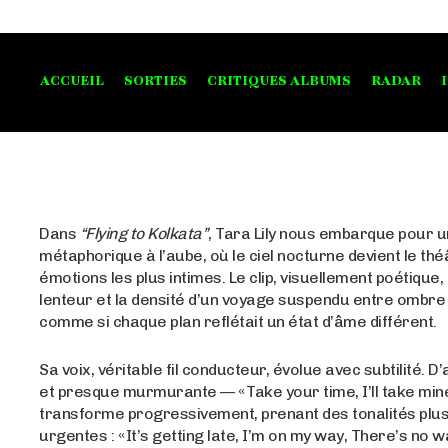
ACCUEIL
SORTIES
CRITIQUES ALBUMS
RADAR
Dans
“Flying to Kolkata”
, Tara Lily nous embarque pour u
métaphorique à l’aube, où le ciel nocturne devient le th
émotions les plus intimes. Le clip, visuellement poétique,
lenteur et la densité d’un voyage suspendu entre ombre 
comme si chaque plan reflétait un état d’âme différent.
Sa voix, véritable fil conducteur, évolue avec subtilité. 
et presque murmurante — « Take your time, I’ll take mine
transforme progressivement, prenant des tonalités plus
urgentes : « It’s getting late, I’m on my way, There’s no w