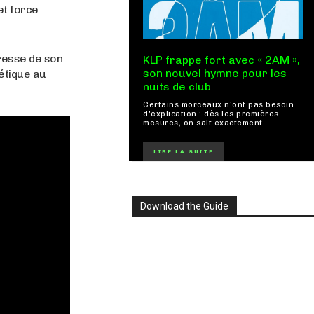
et force
resse de son
KLP frappe fort avec « 2AM »,
son nouvel hymne pour les
oétique au
nuits de club
Certains morceaux n'ont pas besoin
d'explication : dès les premières
mesures, on sait exactement...
LIRE LA SUITE
Download the Guide