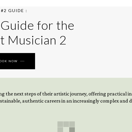
#2 GUIDE :
 Guide for the
t Musician 2
BOOK NOW
 the next steps of their artistic journey, offering practical 
tainable, authentic careers in an increasingly complex and