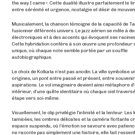
the way I came ». Cette dualité illustre parfaitement le ti
entre sérénité et urgence, nostalgie et désir de mouve
Musicalement, la chanson témoigne de la capacité de Ta
fusionner différents univers. Le jazz aérien se mêle à d
électroniques et à des accents qui évoquent ses racines
Cette hybridation confère à son œuvre une profondeur s
unique, où chaque note semble portée par un souffle
autobiographique.
Le choix de Kolkata n’est pas anodin. La ville symbolise 
origines, un pont entre passé et présent, entre souvenir
aspirations. Le vol imaginaire devient ainsi métaphore d
intérieur, d’une quête identitaire où chaque ciel travers
étape vers soi-même.
Visuellement, le clip privilégie l’intimité et la lenteur. Les
tamisées, les ombres délicates et la caméra flottante c
espace suspendu, où l’émotion se savoure avec patience. 
ne raconte pas simplement une histoire, elle fait ressent