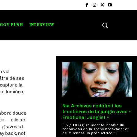
IGGY PUSH
INTERVIEW
n vol
éâtre de ses
 capture la
et lumière,
Nia Archives redéfinit les
frontières de la jungle avec «
D’abord douce
Emotional Junglist »
 » — elle se
8,5 / 10 Figure incontournable du
 graves et
renouveau de la scène breakbeat et
ay back, not
drum'n'bass, la productrice...