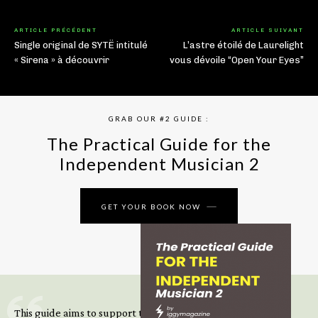
ARTICLE PRÉCÉDENT
ARTICLE SUIVANT
Single original de SYTË intitulé
L’astre étoilé de Laurelight
« Sirena » à découvrir
vous dévoile “Open Your Eyes”
GRAB OUR #2 GUIDE :
The Practical Guide for the
Independent Musician 2
GET YOUR BOOK NOW
This guide aims to support those climbing the next steps of