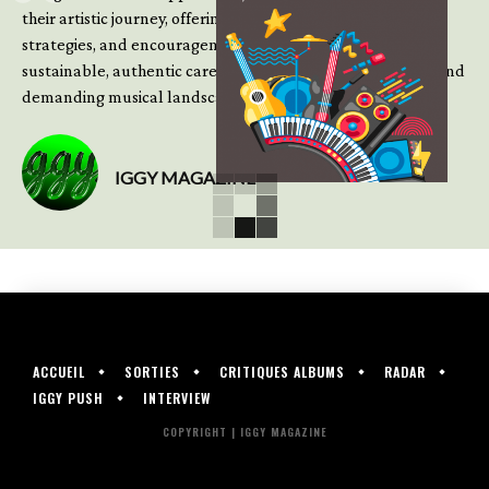
their artistic journey, offering practical insight, updated
strategies, and encouragement to continue building
sustainable, authentic careers in an increasingly complex and
demanding musical landscape.
IGGY MAGAZINE
ACCUEIL
SORTIES
CRITIQUES ALBUMS
RADAR
IGGY PUSH
INTERVIEW
COPYRIGHT | IGGY MAGAZINE