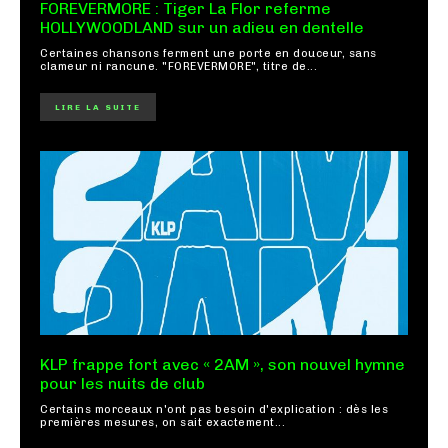
FOREVERMORE : Tiger La Flor referme
HOLLYWOODLAND sur un adieu en dentelle
Certaines chansons ferment une porte en douceur, sans
clameur ni rancune. "FOREVERMORE", titre de...
LIRE LA SUITE
KLP frappe fort avec « 2AM », son nouvel hymne
pour les nuits de club
Certains morceaux n'ont pas besoin d'explication : dès les
premières mesures, on sait exactement...