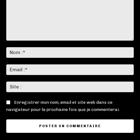
Commenter
:
No
:*
Ema
:*
Sit
:
Enregistrer mon nom, email et site web dans ce
navigateur pour la prochaine fois que je commenterai.