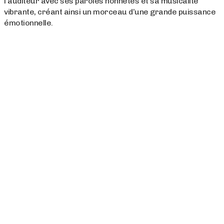
l’auditeur avec ses paroles honnêtes et sa musicalité
vibrante, créant ainsi un morceau d’une grande puissance
émotionnelle.