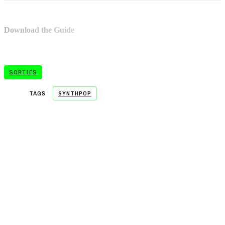
Download the Guide
SORTIES
TAGS
SYNTHPOP
- A WORD FROM OUR SPONSOR -