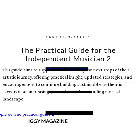
Moss : Une puissante envolée
en collaboration avec FYNCH :
musicale au travers de
L’éloge de l’innocence et de la
l’oppression religieuse
simplicité
GRAB OUR #2 GUIDE :
The Practical Guide for the
Independent Musician 2
This guide aims to support those climbing the next steps of their
GET YOUR BOOK NOW
artistic journey, offering practical insight, updated strategies, and
encouragement to continue building sustainable, authentic
careers in an increasingly complex and demanding musical
landscape.
IGGY MAGAZINE