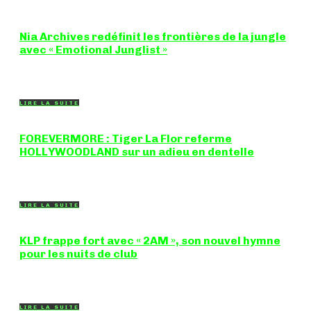
Nia Archives redéfinit les frontières de la jungle
avec « Emotional Junglist »
8,5 / 10 Figure incontournable du renouveau de la scène
breakbeat et drum'n'bass, la productrice...
LIRE LA SUITE
FOREVERMORE : Tiger La Flor referme
HOLLYWOODLAND sur un adieu en dentelle
Certaines chansons ferment une porte en douceur, sans clameur
ni rancune. "FOREVERMORE", titre de...
LIRE LA SUITE
KLP frappe fort avec « 2AM », son nouvel hymne
pour les nuits de club
Certains morceaux n'ont pas besoin d'explication : dès les
premières mesures, on sait exactement...
LIRE LA SUITE