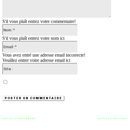
S'il vous plaît entrez votre commentaire!
Nom
:*
S'il vous plaît entrez votre nom ici
Email
:*
Vous avez entré une adresse email incorrecte!
Veuillez entrer votre adresse email ici
Site
:
Enregistrer mon nom, email et site web dans ce
navigateur pour la prochaine fois que je commenterai.
ARTICLE PRÉCÉDENT
ARTICLE SUIVANT
« Eyes Inside My Walls » de Dune
« Uncut Gems » d’Odd Numbers