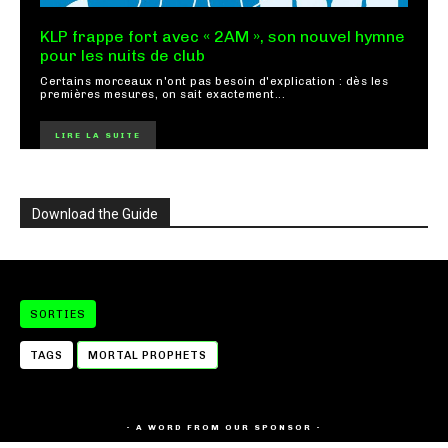
KLP frappe fort avec « 2AM », son nouvel hymne
pour les nuits de club
Certains morceaux n'ont pas besoin d'explication : dès les
premières mesures, on sait exactement...
LIRE LA SUITE
Download the Guide
SORTIES
TAGS
MORTAL PROPHETS
- A WORD FROM OUR SPONSOR -