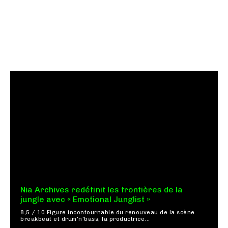
Nia Archives redéfinit les frontières de la
jungle avec « Emotional Junglist »
8,5 / 10 Figure incontournable du renouveau de la scène
breakbeat et drum'n'bass, la productrice...