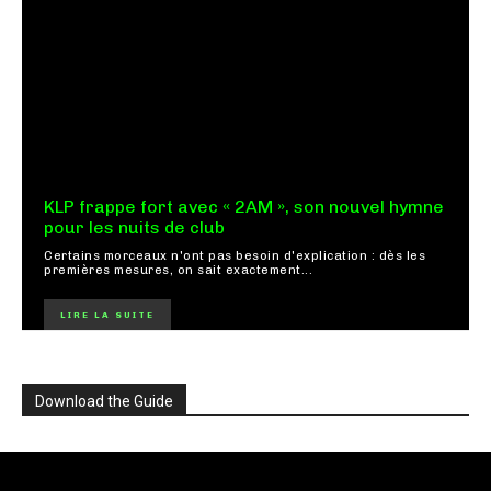
KLP frappe fort avec « 2AM », son nouvel hymne
pour les nuits de club
Certains morceaux n'ont pas besoin d'explication : dès les
premières mesures, on sait exactement...
LIRE LA SUITE
Download the Guide