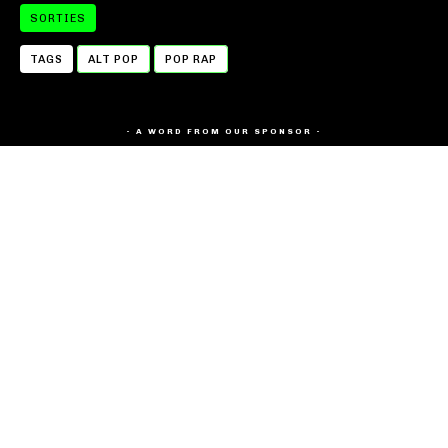
SORTIES
TAGS
ALT POP
POP RAP
- A WORD FROM OUR SPONSOR -