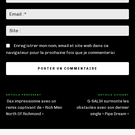
:*
Ema
:*
Sit
:
Enregistrer mon nom, email et site web dans ce
navigateur pour la prochaine fois que je commenterai.
ARTICLE PRÉCÉDENT
ARTICLE SUIVANT
Dax impressionne avec un
G-SALIH surmonte les
remix captivant de « Rich Men
obstacles avec son dernier
North Of Richmond »
single « Pipe Dream »