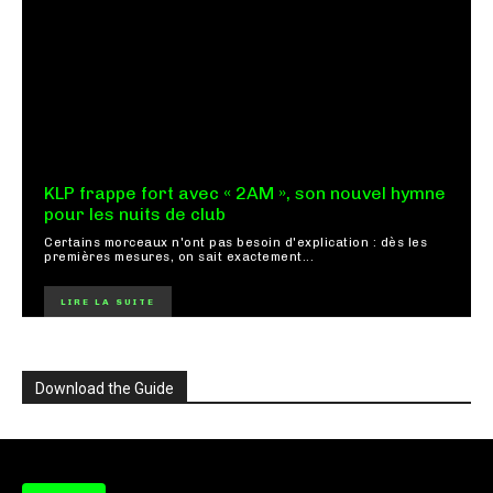
KLP frappe fort avec « 2AM », son nouvel hymne
pour les nuits de club
Certains morceaux n'ont pas besoin d'explication : dès les
premières mesures, on sait exactement...
LIRE LA SUITE
Download the Guide