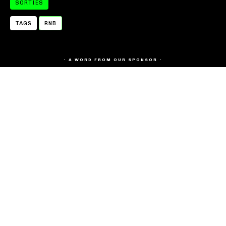
SORTIES
TAGS
RNB
- A WORD FROM OUR SPONSOR -