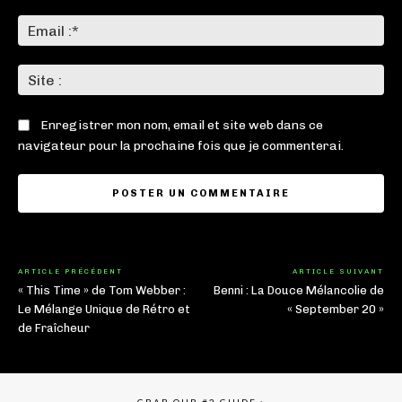
Ema
:*
Sit
:
Enregistrer mon nom, email et site web dans ce
navigateur pour la prochaine fois que je commenterai.
ARTICLE PRÉCÉDENT
ARTICLE SUIVANT
« This Time » de Tom Webber :
Benni : La Douce Mélancolie de
Le Mélange Unique de Rétro et
« September 20 »
de Fraîcheur
GRAB OUR #2 GUIDE :