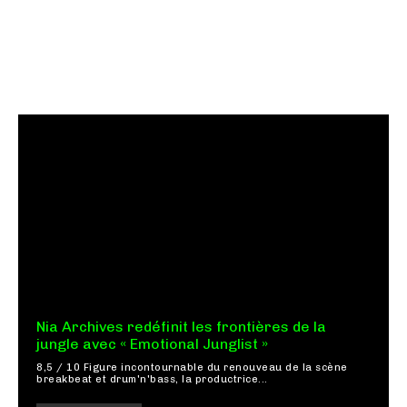
Nia Archives redéfinit les frontières de la
jungle avec « Emotional Junglist »
8,5 / 10 Figure incontournable du renouveau de la scène
breakbeat et drum'n'bass, la productrice...