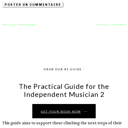
ARTICLE PRÉCÉDENT
ARTICLE SUIVANT
YNG Martyr, geek et fier :
RO explore l’éphémère avec
manifeste rap avec “REAL GEEK”
“Stranger”, une confession à
fleur de peau
GRAB OUR #2 GUIDE :
The Practical Guide for the
Independent Musician 2
GET YOUR BOOK NOW
This guide aims to support those climbing the next steps of their