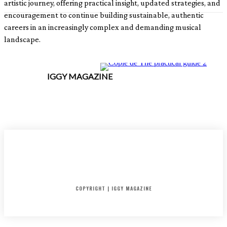
artistic journey, offering practical insight, updated strategies, and
encouragement to continue building sustainable, authentic
careers in an increasingly complex and demanding musical
landscape.
IGGY MAGAZINE
ACCUEIL
SORTIES
CRITIQUES ALBUMS
RADAR
IGGY PUSH
INTERVIEW
COPYRIGHT | IGGY MAGAZINE