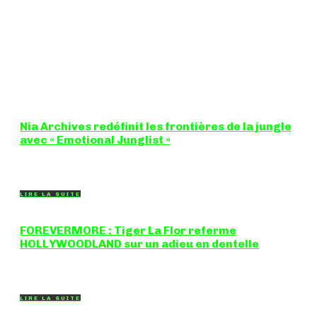
Nia Archives redéfinit les frontières de la jungle
avec « Emotional Junglist »
8,5 / 10 Figure incontournable du renouveau de la scène
breakbeat et drum'n'bass, la productrice...
LIRE LA SUITE
FOREVERMORE : Tiger La Flor referme
HOLLYWOODLAND sur un adieu en dentelle
Certaines chansons ferment une porte en douceur, sans clameur
ni rancune. "FOREVERMORE", titre de...
LIRE LA SUITE