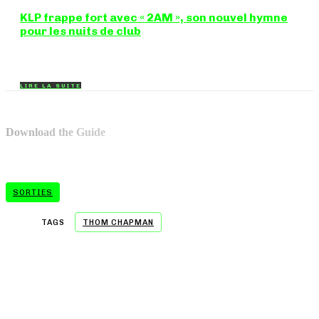
KLP frappe fort avec « 2AM », son nouvel hymne
pour les nuits de club
Certains morceaux n'ont pas besoin d'explication : dès les
premières mesures, on sait exactement...
LIRE LA SUITE
Download the Guide
SORTIES
TAGS
THOM CHAPMAN
- A WORD FROM OUR SPONSOR -