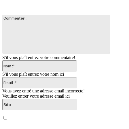
LAISSER UN COMMENTAIRE
Commente
:
S'il vous plaît entrez votre commentaire!
Nom
:*
S'il vous plaît entrez votre nom ici
Email
:*
Vous avez entré une adresse email incorrecte!
Veuillez entrer votre adresse email ici
Site
:
Enregistrer mon nom, email et site web dans ce
navigateur pour la prochaine fois que je commenterai.