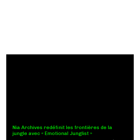
Nia Archives redéfinit les frontières de la
jungle avec « Emotional Junglist »