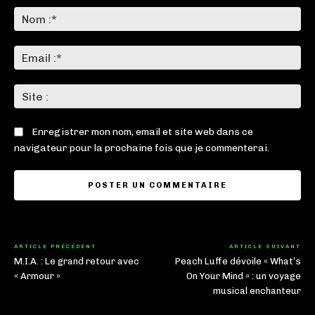
:
No
:*
Ema
:*
Sit
:
Enregistrer mon nom, email et site web dans ce
navigateur pour la prochaine fois que je commenterai.
ARTICLE PRÉCÉDENT
ARTICLE SUIVANT
M.I.A. : Le grand retour avec
Peach Luffe dévoile « What’s
« Armour »
On Your Mind » : un voyage
musical enchanteur