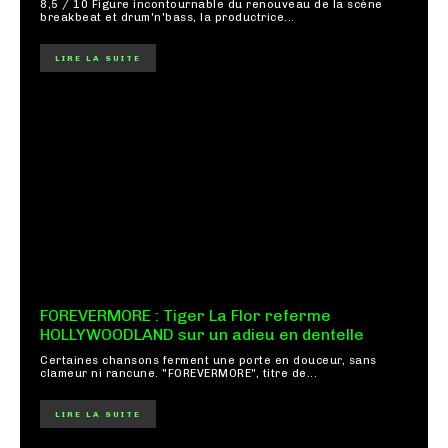
8,5 / 10 Figure incontournable du renouveau de la scène
breakbeat et drum'n'bass, la productrice...
LIRE LA SUITE
FOREVERMORE : Tiger La Flor referme
HOLLYWOODLAND sur un adieu en dentelle
Certaines chansons ferment une porte en douceur, sans
clameur ni rancune. "FOREVERMORE", titre de...
LIRE LA SUITE