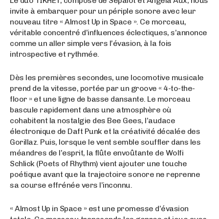
Le duo TIKHET, composé de Sepalot et Angela Aux, nous
invite à embarquer pour un périple sonore avec leur
nouveau titre « Almost Up in Space ». Ce morceau,
véritable concentré d’influences éclectiques, s’annonce
comme un aller simple vers l’évasion, à la fois
introspective et rythmée.
Dès les premières secondes, une locomotive musicale
prend de la vitesse, portée par un groove « 4-to-the-
floor » et une ligne de basse dansante. Le morceau
bascule rapidement dans une atmosphère où
cohabitent la nostalgie des Bee Gees, l’audace
électronique de Daft Punk et la créativité décalée des
Gorillaz. Puis, lorsque le vent semble souffler dans les
méandres de l’esprit, la flûte envoûtante de Wolfi
Schlick (Poets of Rhythm) vient ajouter une touche
poétique avant que la trajectoire sonore ne reprenne
sa course effrénée vers l’inconnu.
« Almost Up in Space » est une promesse d’évasion