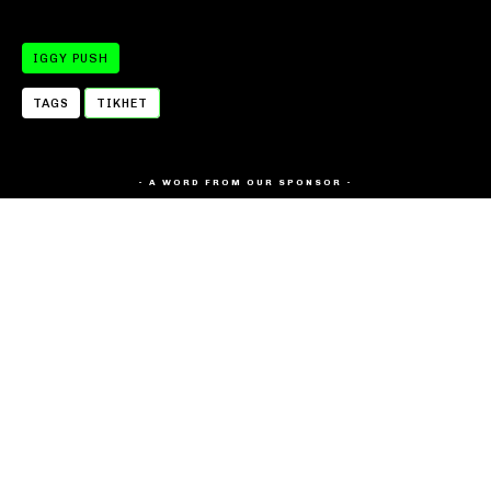
IGGY PUSH
TAGS
TIKHET
- A WORD FROM OUR SPONSOR -