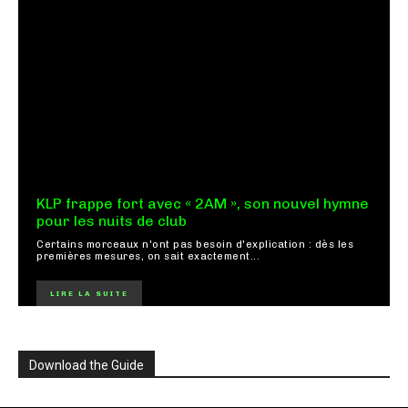
KLP frappe fort avec « 2AM », son nouvel hymne
pour les nuits de club
Certains morceaux n'ont pas besoin d'explication : dès les
premières mesures, on sait exactement...
LIRE LA SUITE
Download the Guide