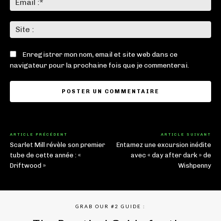
:*
Sit
:
Enregistrer mon nom, email et site web dans ce
navigateur pour la prochaine fois que je commenterai.
ARTICLE PRÉCÉDENT
ARTICLE SUIVANT
Scarlet Mill révèle son premier
Entamez une excursion inédite
tube de cette année : «
avec « day after dark » de
Driftwood »
Wishpenny
GRAB OUR #2 GUIDE :