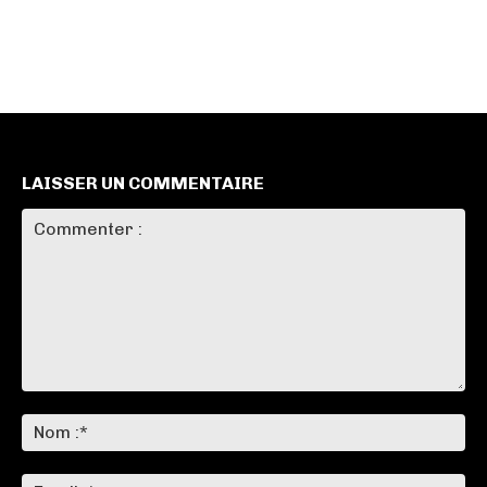
LAISSER UN COMMENTAIRE
Commenter
:
No
:*
Ema