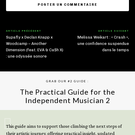
ARTICLE PRÉCÉDENT
ARTICLE SUIVANT
Supafly x Declan Knapp x
Melissa Weikart : « Crash »,
Woodcamp – Another
une confidence suspendue
Dimension (feat. EVA & Ca$h X)
dans le temps
: une odyssée sonore
GRAB OUR #2 GUIDE :
The Practical Guide for the
Independent Musician 2
GET YOUR BOOK NOW
This guide aims to support those climbing the next steps of
their artistic journey, offering practical insight, updated