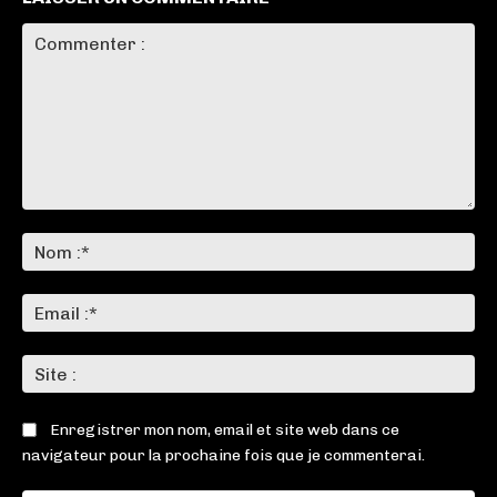
Commenter
:
No
:*
Ema
:*
Sit
:
Enregistrer mon nom, email et site web dans ce
navigateur pour la prochaine fois que je commenterai.