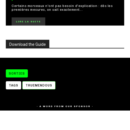
Certains morceaux n'ont pas besoin d'explication : dès les
premières mesures, on sait exactement...
LIRE LA SUITE
Download the Guide
SORTIES
TAGS
TRUEMENDOUS
- A WORD FROM OUR SPONSOR -