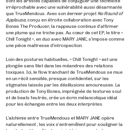
sont les artistes capables de conjuguer une technicité
irréprochable avec une vulnérabilité aussi désarmante
que TrueMendous. Avec son dernier projet
No Round of
Applause
, conçu en étroite collaboration avec Tony
Bones The Producer, la rappeuse continue d’affirmer
une plume qui ne triche pas. Au cœur de cet EP, le titre «
Chill Tonight », en duo avec MARY JANE, s’impose comme
une pièce maîtresse d’introspection.
Loin des postures habituelles, « Chill Tonight » est une
plongée sans filet dans les méandres des relations
toxiques. Ici, le flow tranchant de TrueMendous se mue
en un récit sensible, presque confidentiel, sur les
stigmates laissés par les désillusions amoureuses. La
production de Tony Bones, imprégnée de textures soul
et de beats feutrés, crée un écrin mélancolique idéal
pour les échanges entre les deux interprètes.
L’alchimie entre TrueMendous et MARY JANE opère
naturellement ; les voix s’entremêlent pour souligner la