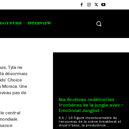
IGGY PUSH
INTERVIEW
uis, Tyla ne
ilà désormais
ids’ Choice
a Monica. Une
ouveau pas de
Nia Archives redéfinit les
frontières de la jungle avec «
Emotional Junglist »
le central
8,5 / 10 Figure incontournable du
mondiale.
renouveau de la scène breakbeat et
ssance
drum'n'bass, la productrice...