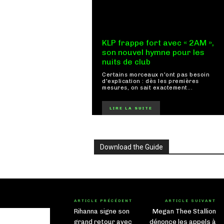
KLP frappe fort avec « 2AM »,
son nouvel hymne pour les
nuits de club
Certains morceaux n'ont pas besoin
d'explication : dès les premières
mesures, on sait exactement...
LIRE LA SUITE
Download the Guide
ARTICLE PRÉCÉDENT
ARTICLE SUIVANT
Rihanna signe son
Megan Thee Stallion
grand retour avec
dénonce les appels à