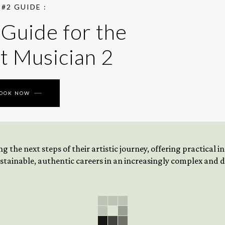
#2 GUIDE :
 Guide for the
t Musician 2
BOOK NOW
 the next steps of their artistic journey, offering practical 
tainable, authentic careers in an increasingly complex and