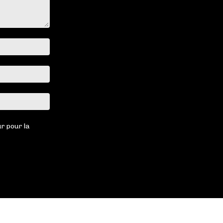
Nom
:*
Email
:*
Site
:
r pour la