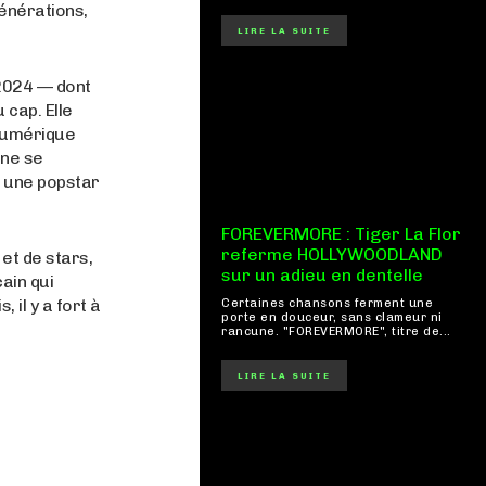
générations,
LIRE LA SUITE
2024 — dont
 cap. Elle
 numérique
 ne se
re une popstar
FOREVERMORE : Tiger La Flor
referme HOLLYWOODLAND
et de stars,
sur un adieu en dentelle
ain qui
 il y a fort à
Certaines chansons ferment une
porte en douceur, sans clameur ni
rancune. "FOREVERMORE", titre de...
LIRE LA SUITE