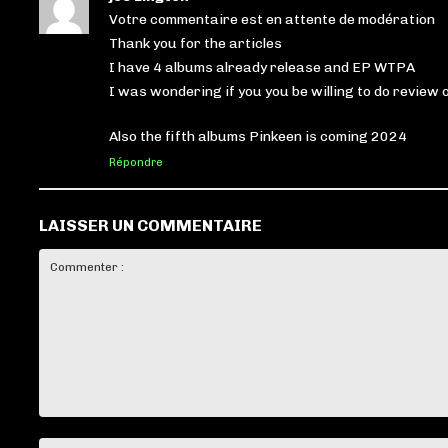
Votre commentaire est en attente de modération
Thank you for the articles
I have 4 albums already release and EP WTPA
I was wondering if you you be willing to do review 
Also the fifth albums Pinkeen is coming 2024
Répondre
LAISSER UN COMMENTAIRE
Commenter
: