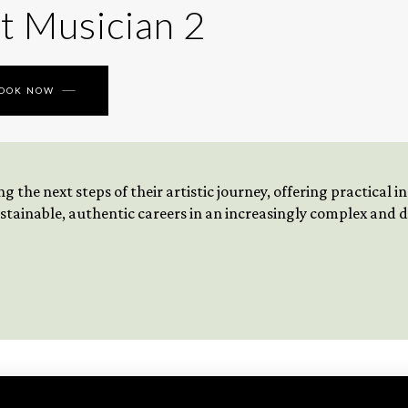
t Musician 2
BOOK NOW
 the next steps of their artistic journey, offering practical 
tainable, authentic careers in an increasingly complex and