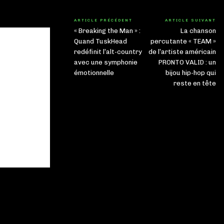
ARTICLE PRÉCÉDENT
ARTICLE SUIVANT
« Breaking the Man » :
La chanson
Quand TuskHead
percutante « TEAM »
redéfinit l’alt-country
de l’artiste américain
avec une symphonie
PRONTO VALID : un
émotionnelle
bijou hip-hop qui
reste en tête