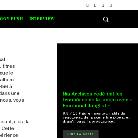
IGGY PUSH
INTERVIEW
cal
 titres
que le
t album
 R&B à
 dans une
Nia Archives redéfinit les
frontières de la jungle avec «
 nous, vous
Emotional Junglist »
8,5 / 10 Figure incontournable du
renouveau de la scène breakbeat et
sant, c’est la
drum'n'bass, la productrice...
. Cette
xpérience
LIRE LA SUITE