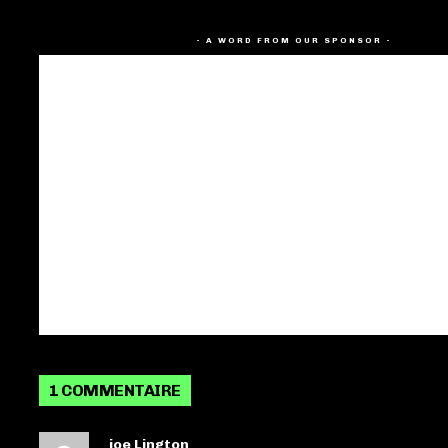
- A WORD FROM OUR SPONSOR -
1 COMMENTAIRE
joe Lington