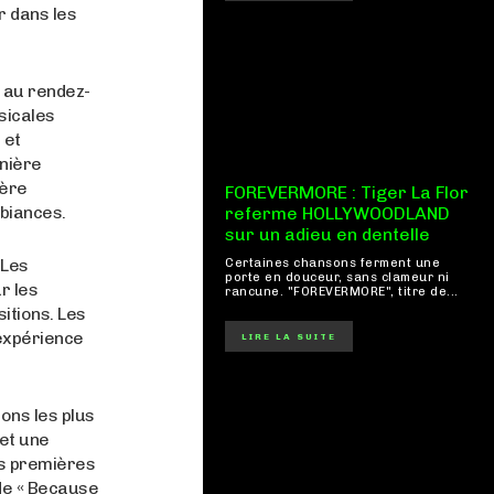
r dans les
t au rendez-
sicales
 et
nière
hère
FOREVERMORE : Tiger La Flor
mbiances.
referme HOLLYWOODLAND
sur un adieu en dentelle
 Les
Certaines chansons ferment une
porte en douceur, sans clameur ni
r les
rancune. "FOREVERMORE", titre de...
itions. Les
 expérience
LIRE LA SUITE
ons les plus
et une
es premières
 de « Because