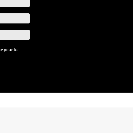
:*
Email
:*
Site
:
r pour la