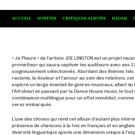
ACCUEIL
SORTIES
CRITIQUES ALBUMS
RADAR
« Je Pleure » de l’artiste JOE LINGTON est un projet musi
prometteur qui saura captiver les auditeurs avec ses 11
soigneusement sélectionnés. Abordant des thèmes tels 
racisme, la douleur et l’amour au sein des relations, ce
explore un large éventail de genres musicaux, allant du
l’Afrobeat en passant par la Dance House music, le tout
combinaison multilingue pour un effet immédiat, comme
serez embarqués.
L’une des choses qui rend cet album d’autant plus intéres
présence de chansons à la fois en français et en anglais
diversité linguistique ajoute une dimension unique à l’e