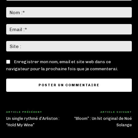
Commenter
:
No
:*
Ema
:*
Sit
:
Enregistrer mon nom, email et site web dans ce
navigateur pour la prochaine fois que je commenterai.
ARTICLE PRÉCÉDENT
ARTICLE SUIVANT
Un single rythmé d’Arliston :
“Bloom” : Un hit original de Noé
“Hold My Wine”
Solange