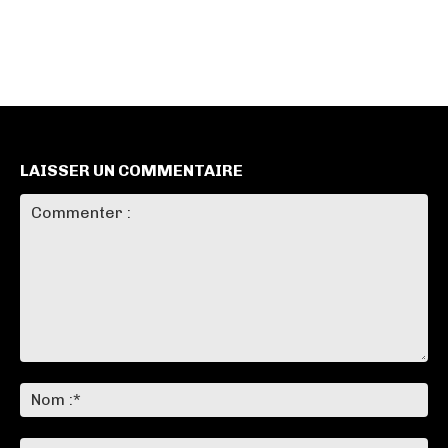
LAISSER UN COMMENTAIRE
Commenter
:
No
:*
Ema