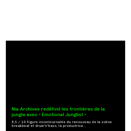
Nia Archives redéfinit les frontières de la
jungle avec « Emotional Junglist »
8,5 / 10 Figure incontournable du renouveau de la scène
breakbeat et drum'n'bass, la productrice...