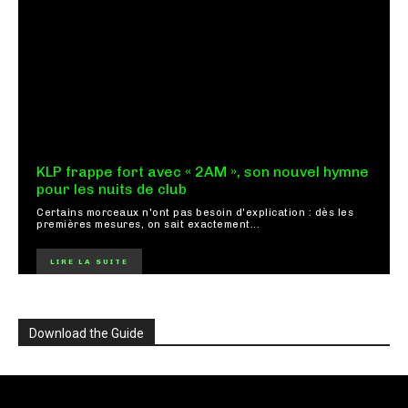
KLP frappe fort avec « 2AM », son nouvel hymne
pour les nuits de club
Certains morceaux n'ont pas besoin d'explication : dès les
premières mesures, on sait exactement...
LIRE LA SUITE
Download the Guide