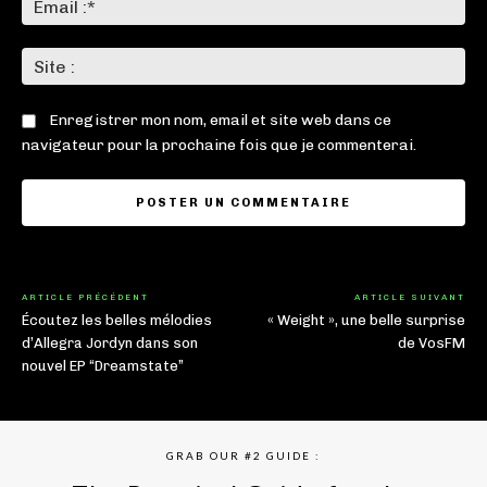
:*
Sit
:
Enregistrer mon nom, email et site web dans ce
navigateur pour la prochaine fois que je commenterai.
ARTICLE PRÉCÉDENT
ARTICLE SUIVANT
Écoutez les belles mélodies
« Weight », une belle surprise
d’Allegra Jordyn dans son
de VosFM
nouvel EP “Dreamstate”
GRAB OUR #2 GUIDE :