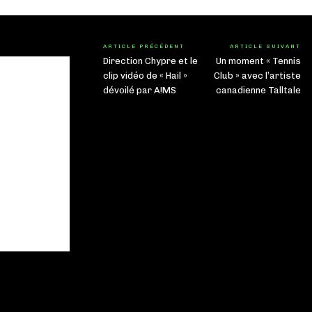
ARTICLE PRÉCÉDENT
ARTICLE SUIVANT
Direction Chypre et le
Un moment « Tennis
clip vidéo de « Hail »
Club » avec l’artiste
dévoilé par A!MS
canadienne Talltale