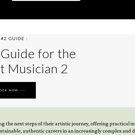
#2 GUIDE :
 Guide for the
t Musician 2
BOOK NOW
 the next steps of their artistic journey, offering practical 
tainable, authentic careers in an increasingly complex and