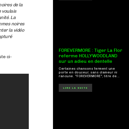
noires de la
 voulais
nité. La
emmes noires
nter la vidéo
apturé
FOREVERMORE : Tiger La Flor
referme HOLLYWOODLAND
te ci-
sur un adieu en dentelle
Certaines chansons ferment une
porte en douceur, sans clameur ni
rancune. "FOREVERMORE", titre de...
LIRE LA SUITE