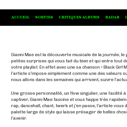
ACCUEIL
SORTIES
CRITIQUES ALBUMS
RADAR
Gianni Mae est la découverte musicale de la journée, le
petites surprises qui vous fait du bien et qui entre tout 
votre playlist. En effet avec une sa chanson « Black Girl M
l’artiste s’impose simplement comme une des valeurs su
nous allons dans les semaines qui arrivent, suivre l’actua
Une grosse personnalité, un flow singulier, une facilité à
captiver, Gianni Mae fascine et vous happe très rapidem
rap, dancehall, chant, twerk et j’en passe, l’artiste vous 
palette large de style qui laisse présager de belles cho
l’avenir.