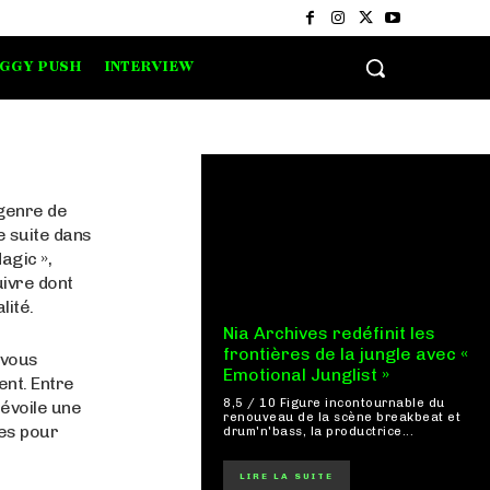
IGGY PUSH
INTERVIEW
 genre de
de suite dans
agic »,
ivre dont
lité.
Nia Archives redéfinit les
frontières de la jungle avec «
 vous
Emotional Junglist »
ent. Entre
8,5 / 10 Figure incontournable du
dévoile une
renouveau de la scène breakbeat et
ses pour
drum'n'bass, la productrice...
LIRE LA SUITE