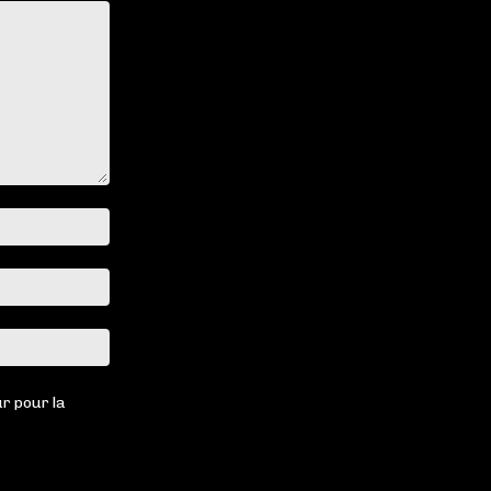
Nom
:*
Email
:*
Site
:
r pour la