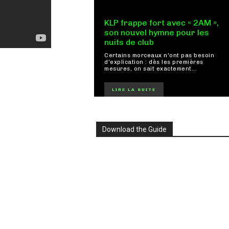
KLP frappe fort avec « 2AM »,
son nouvel hymne pour les
nuits de club
Certains morceaux n'ont pas besoin
d'explication : dès les premières
mesures, on sait exactement...
LIRE LA SUITE
Download the Guide