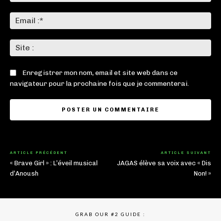
:*
Ema
:*
Sit
:
Enregistrer mon nom, email et site web dans ce
navigateur pour la prochaine fois que je commenterai.
ARTICLE PRÉCÉDENT
ARTICLE SUIVANT
« Brave Girl » : L’éveil musical
JAGAS élève sa voix avec « Dis
d’Anoush
Non! »
GRAB OUR #2 GUIDE :