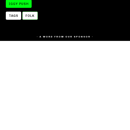
IGGY PUSH
TAGS
FOLK
- A WORD FROM OUR SPONSOR -