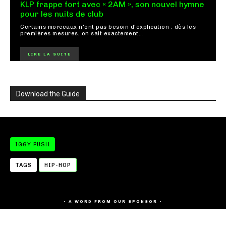
KLP frappe fort avec « 2AM », son nouvel hymne
pour les nuits de club
Certains morceaux n'ont pas besoin d'explication : dès les
premières mesures, on sait exactement...
LIRE LA SUITE
Download the Guide
IGGY PUSH
TAGS
HIP-HOP
- A WORD FROM OUR SPONSOR -