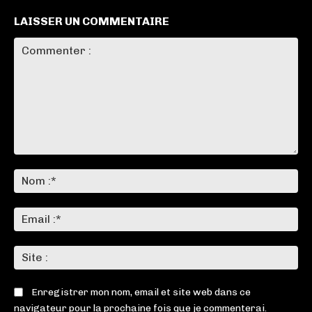
LAISSER UN COMMENTAIRE
Commenter
:
No
:*
Ema
:*
Sit
:
Enregistrer mon nom, email et site web dans ce
navigateur pour la prochaine fois que je commenterai.