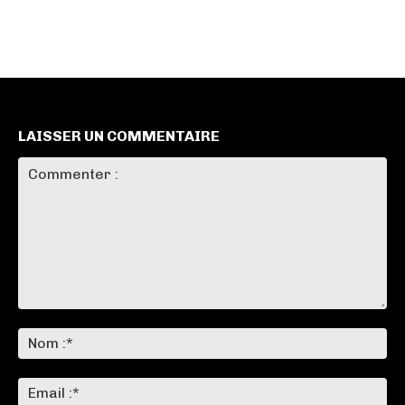
LAISSER UN COMMENTAIRE
Commenter
:
No
:*
Ema