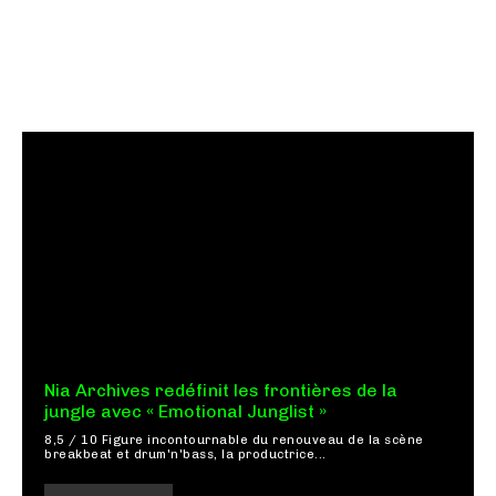
Nia Archives redéfinit les frontières de la
jungle avec « Emotional Junglist »
8,5 / 10 Figure incontournable du renouveau de la scène
breakbeat et drum'n'bass, la productrice...