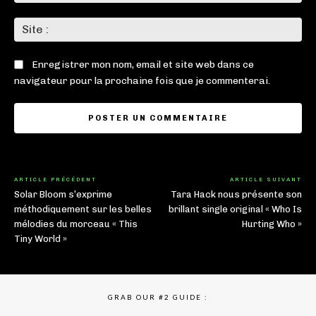
:*
Sit
:
Enregistrer mon nom, email et site web dans ce
navigateur pour la prochaine fois que je commenterai.
ARTICLE PRÉCÉDENT
ARTICLE SUIVANT
Solar Bloom s’exprime
Tara Hack nous présente son
méthodiquement sur les belles
brillant single original « Who Is
mélodies du morceau « This
Hurting Who »
Tiny World »
GRAB OUR #2 GUIDE :