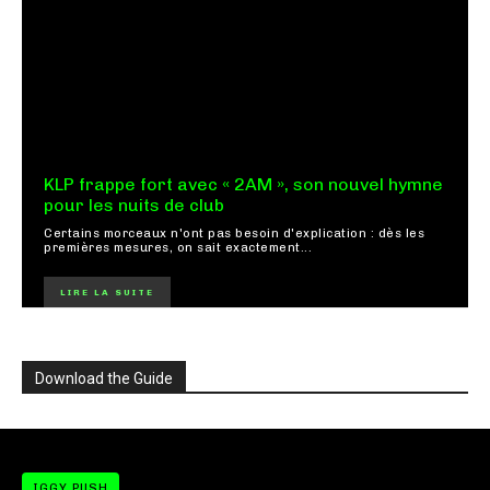
KLP frappe fort avec « 2AM », son nouvel hymne
pour les nuits de club
Certains morceaux n'ont pas besoin d'explication : dès les
premières mesures, on sait exactement...
LIRE LA SUITE
Download the Guide
IGGY PUSH