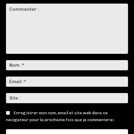
Commenter
:
No
:*
Ema
:*
Sit
:
Enregistrer mon nom, email et site web dans ce
navigateur pour la prochaine fois que je commenterai.