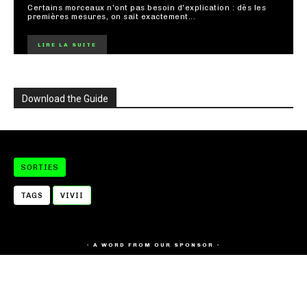
Certains morceaux n'ont pas besoin d'explication : dès les
premières mesures, on sait exactement...
LIRE LA SUITE
Download the Guide
SORTIES
TAGS
VIVII
- A WORD FROM OUR SPONSOR -