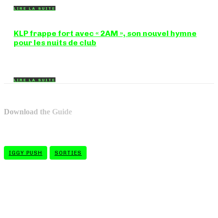
LIRE LA SUITE
KLP frappe fort avec « 2AM », son nouvel hymne
pour les nuits de club
Certains morceaux n'ont pas besoin d'explication : dès les
premières mesures, on sait exactement...
LIRE LA SUITE
Download the Guide
IGGY PUSH
SORTIES
- A WORD FROM OUR SPONSOR -