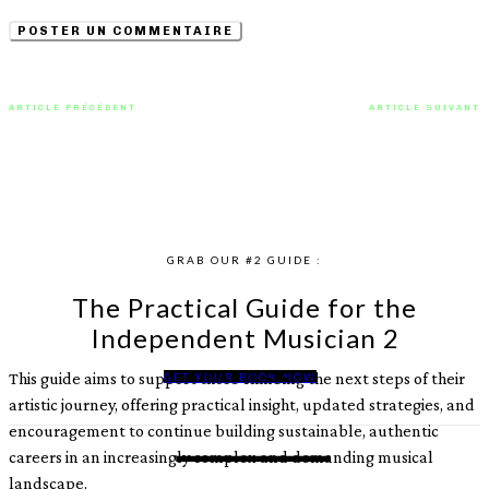
ARTICLE PRÉCÉDENT
ARTICLE SUIVANT
Une matinée en douceur avec
Out In The Cold, une belle
Good Evening, Tennessee de
chanson dévoilée par Eden Rain
Houston Kendrick
GRAB OUR #2 GUIDE :
The Practical Guide for the
Independent Musician 2
This guide aims to support those climbing the next steps of their
GET YOUR BOOK NOW
artistic journey, offering practical insight, updated strategies, and
encouragement to continue building sustainable, authentic
careers in an increasingly complex and demanding musical
landscape.