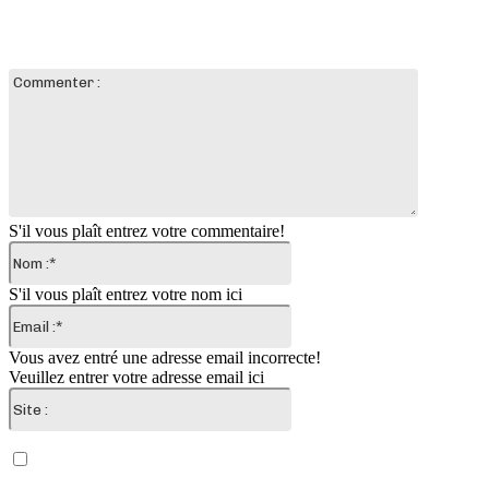
LAISSER UN COMMENTAIRE
Commente
:
S'il vous plaît entrez votre commentaire!
Nom
:*
S'il vous plaît entrez votre nom ici
Email
:*
Vous avez entré une adresse email incorrecte!
Veuillez entrer votre adresse email ici
Site
:
Enregistrer mon nom, email et site web dans ce
navigateur pour la prochaine fois que je commenterai.