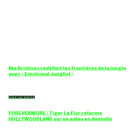
Nia Archives redéfinit les frontières de la jungle
avec « Emotional Junglist »
8,5 / 10 Figure incontournable du renouveau de la scène
breakbeat et drum'n'bass, la productrice...
LIRE LA SUITE
FOREVERMORE : Tiger La Flor referme
HOLLYWOODLAND sur un adieu en dentelle
Certaines chansons ferment une porte en douceur, sans clameur
ni rancune. "FOREVERMORE", titre de...