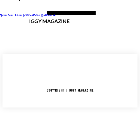
IGGY MAGAZINE
ACCUEIL
SORTIES
CRITIQUES ALBUMS
RADAR
IGGY PUSH
INTERVIEW
COPYRIGHT | IGGY MAGAZINE