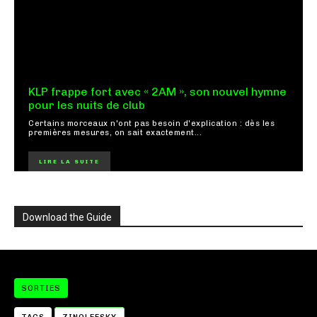
KLP frappe fort avec « 2AM », son nouvel hymne
pour les nuits de club
Certains morceaux n'ont pas besoin d'explication : dès les
premières mesures, on sait exactement...
LIRE LA SUITE
Download the Guide
SORTIES