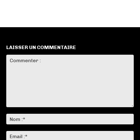
LAISSER UN COMMENTAIRE
Commenter
:
No
:*
Ema