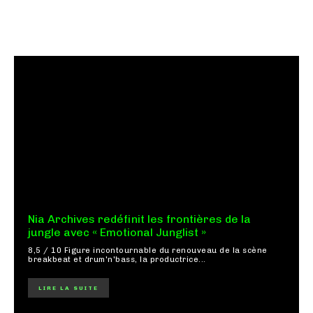
Nia Archives redéfinit les frontières de la
jungle avec « Emotional Junglist »
8,5 / 10 Figure incontournable du renouveau de la scène
breakbeat et drum'n'bass, la productrice...
LIRE LA SUITE