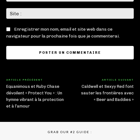
:*
Sit
:
Enregistrer mon nom, email et site web dans ce
navigateur pour la prochaine fois que je commenterai.
ARTICLE PRÉCÉDENT
ARTICLE SUIVANT
Equanimous et Ruby Chase
Caldwell et Sexyy Red font
dévoilent « Protect You » : Un
sauter les frontières avec
hymne vibrant à la protection
« Beer and Baddies »
et à l’amour
GRAB OUR #2 GUIDE :