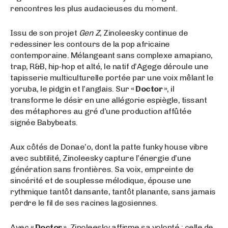
rencontres les plus audacieuses du moment.
Issu de son projet
Gen Z
, Zinoleesky continue de
redessiner les contours de la pop africaine
contemporaine. Mélangeant sans complexe amapiano,
trap, R&B, hip-hop et alté, le natif d’Agege déroule une
tapisserie multiculturelle portée par une voix mêlant le
yoruba, le pidgin et l’anglais. Sur
« Doctor »
, il
transforme le désir en une allégorie espiègle, tissant
des métaphores au gré d’une production affûtée
signée Babybeats.
Aux côtés de Donae’o, dont la patte funky house vibre
avec subtilité, Zinoleesky capture l’énergie d’une
génération sans frontières. Sa voix, empreinte de
sincérité et de souplesse mélodique, épouse une
rythmique tantôt dansante, tantôt planante, sans jamais
perdre le fil de ses racines lagosiennes.
Avec
« Doctor »
, Zinoleesky affirme sa volonté : celle de