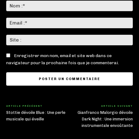
:
No
:*
Ema
:*
Sit
:
Enregistrer mon nom, email et site web dans ce
navigateur pour la prochaine fois que je commenterai.
ARTICLE PRÉCÉDENT
ARTICLE SUIVANT
Stottie dévoile Blue : Une perle
Gianfranco Malorgio dévoile
musicale qui éveille
Dark Night : Une immersion
instrumentale envoûtante