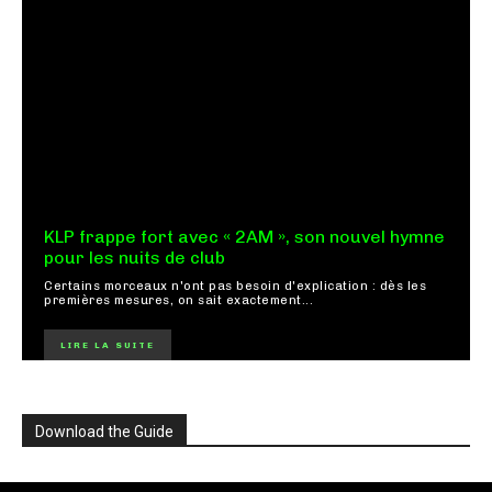
KLP frappe fort avec « 2AM », son nouvel hymne
pour les nuits de club
Certains morceaux n'ont pas besoin d'explication : dès les
premières mesures, on sait exactement...
LIRE LA SUITE
Download the Guide