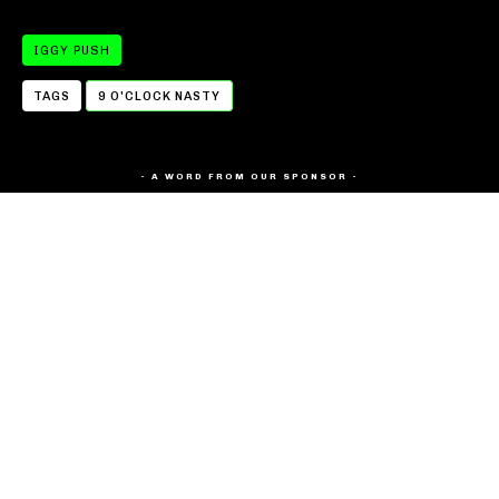
IGGY PUSH
TAGS
9 O'CLOCK NASTY
- A WORD FROM OUR SPONSOR -