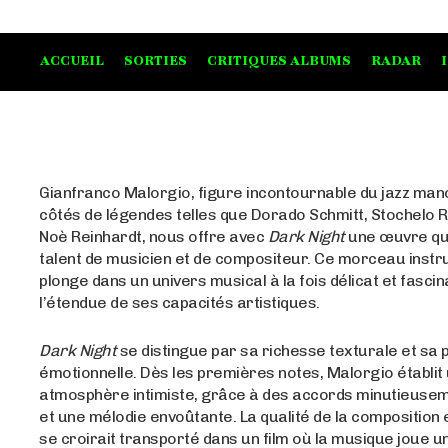
ACCUEIL
SORTIES
CRITIQUES ALBUMS
RADAR
Gianfranco Malorgio, figure incontournable du jazz ma
côtés de légendes telles que Dorado Schmitt, Stochelo 
Noè Reinhardt, nous offre avec
Dark Night
une œuvre qui
talent de musicien et de compositeur. Ce morceau inst
plonge dans un univers musical à la fois délicat et fascin
l’étendue de ses capacités artistiques.
Dark Night
se distingue par sa richesse texturale et sa
émotionnelle. Dès les premières notes, Malorgio établit
atmosphère intimiste, grâce à des accords minutieuseme
et une mélodie envoûtante. La qualité de la composition e
se croirait transporté dans un film où la musique joue un