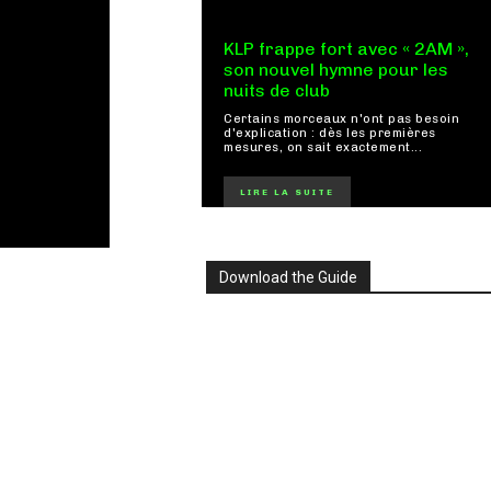
KLP frappe fort avec « 2AM »,
son nouvel hymne pour les
nuits de club
Certains morceaux n'ont pas besoin
d'explication : dès les premières
mesures, on sait exactement...
LIRE LA SUITE
Download the Guide