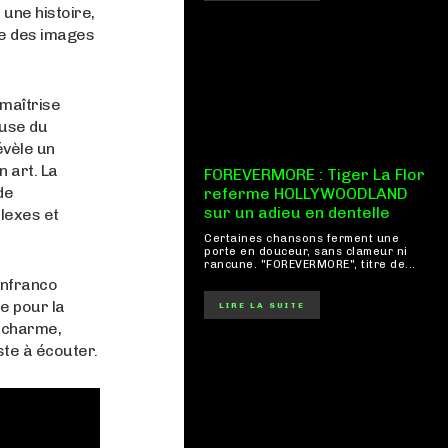
une histoire,
ée des images
 maîtrise
euse du
évèle un
 art. La
FOREVERMORE : Tiger La Flor
de
referme HOLLYWOODLAND
sur un adieu en dentelle
lexes et
Certaines chansons ferment une
porte en douceur, sans clameur ni
rancune. "FOREVERMORE", titre de...
anfranco
e pour la
LIRE LA SUITE
 charme,
te à écouter.