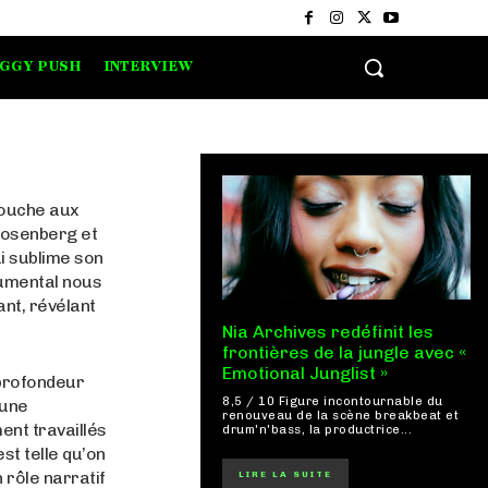
IGGY PUSH
INTERVIEW
nouche aux
Rosenberg et
 sublime son
rumental nous
ant, révélant
Nia Archives redéfinit les
frontières de la jungle avec «
Emotional Junglist »
 profondeur
8,5 / 10 Figure incontournable du
 une
renouveau de la scène breakbeat et
nt travaillés
drum'n'bass, la productrice...
st telle qu’on
 rôle narratif
LIRE LA SUITE