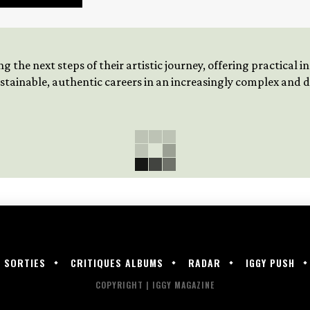
 the next steps of their artistic journey, offering practical 
tainable, authentic careers in an increasingly complex and
SORTIES
CRITIQUES ALBUMS
RADAR
IGGY PUSH
COPYRIGHT | IGGY MAGAZINE