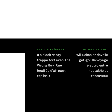
ARTICLE PRÉCÉDENT
ARTICLE SUIVANT
9 o’clock Nasty
Will Schneidr dévoile
frappe fort avec The
get-go : Un voyage
Wrong Guy : Une
électro entre
bouffée d’air punk
nostalgie et
rap brut
renouveau