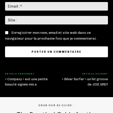
Ema
:*
Sit
:
Enregistrer mon nom, email et site web dans ce
navigateur pour la prochaine fois que je commenterai.
ARTICLE PRÉCÉDENT
ARTICLE SUIVANT
« Company » est une petite
« Silver Surfer » un hit groove
beauté signée min.a
de JOIE GREY
GRAB OUR #2 GUIDE :