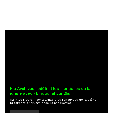
Nia Archives redéfinit les frontières de la
jungle avec « Emotional Junglist »
8,5 / 10 Figure incontournable du renouveau de la scène
breakbeat et drum'n'bass, la productrice...