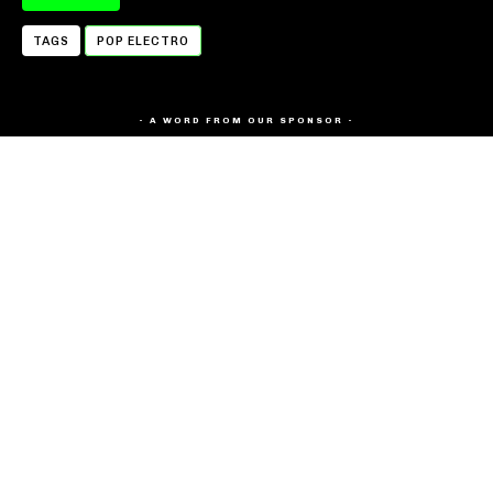
TAGS
POP ELECTRO
- A WORD FROM OUR SPONSOR -