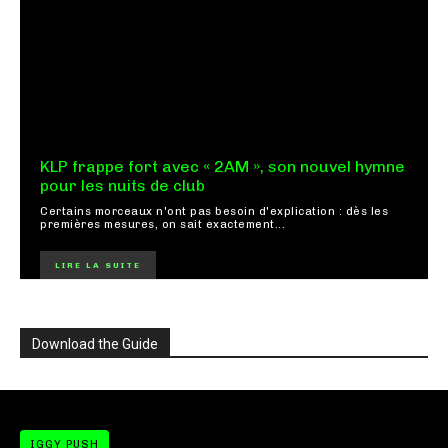
KLP frappe fort avec « 2AM », son nouvel hymne
pour les nuits de club
Certains morceaux n'ont pas besoin d'explication : dès les
premières mesures, on sait exactement...
LIRE LA SUITE
Download the Guide
IGGY PUSH