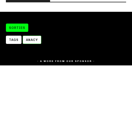
SORTIES
TAGS
ANACY
- A WORD FROM OUR SPONSOR -