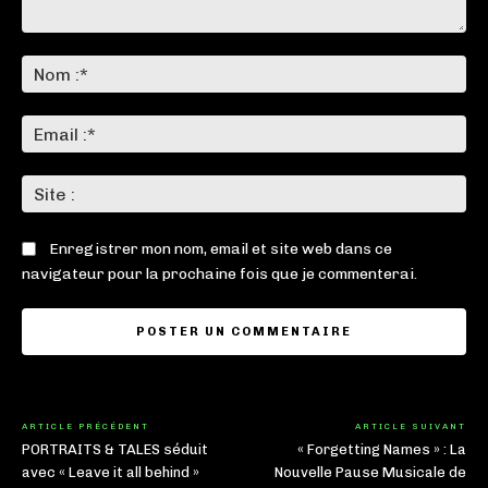
Commenter
:
No
:*
Ema
:*
Sit
:
Enregistrer mon nom, email et site web dans ce
navigateur pour la prochaine fois que je commenterai.
ARTICLE PRÉCÉDENT
ARTICLE SUIVANT
PORTRAITS & TALES séduit
« Forgetting Names » : La
avec « Leave it all behind »
Nouvelle Pause Musicale de