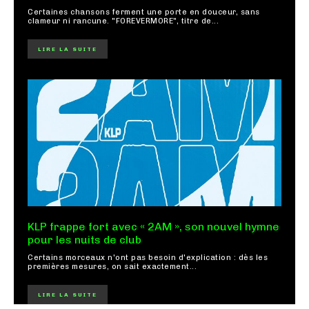
Certaines chansons ferment une porte en douceur, sans
clameur ni rancune. "FOREVERMORE", titre de...
LIRE LA SUITE
KLP frappe fort avec « 2AM », son nouvel hymne
pour les nuits de club
Certains morceaux n'ont pas besoin d'explication : dès les
premières mesures, on sait exactement...
LIRE LA SUITE