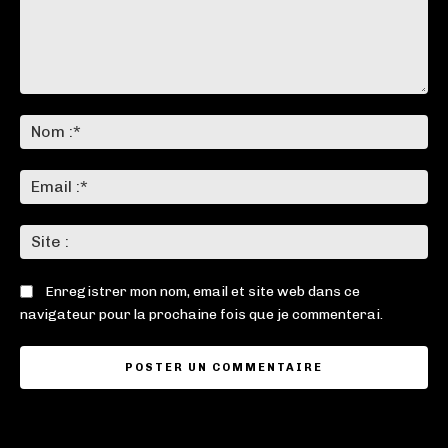
Commenter
:
No
:*
Ema
:*
Sit
:
Enregistrer mon nom, email et site web dans ce
navigateur pour la prochaine fois que je commenterai.