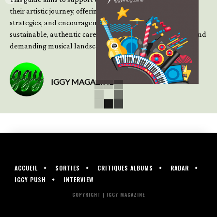
their artistic journey, offering practical insight, updated
strategies, and encouragement to continue building
sustainable, authentic careers in an increasingly complex and
demanding musical landscape.
IGGY MAGAZINE
ACCUEIL
SORTIES
CRITIQUES ALBUMS
RADAR
IGGY PUSH
INTERVIEW
COPYRIGHT | IGGY MAGAZINE