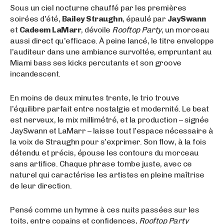
Sous un ciel nocturne chauffé par les premières
soirées d’été,
Bailey Straughn
, épaulé par
JaySwann
et
Cadeem LaMarr
, dévoile
Rooftop Party
, un morceau
aussi direct qu’efficace. À peine lancé, le titre enveloppe
l’auditeur dans une ambiance survoltée, empruntant au
Miami bass ses kicks percutants et son groove
incandescent.
En moins de deux minutes trente, le trio trouve
l’équilibre parfait entre nostalgie et modernité. Le beat
est nerveux, le mix millimétré, et la production – signée
JaySwann et LaMarr – laisse tout l’espace nécessaire à
la voix de Straughn pour s’exprimer. Son flow, à la fois
détendu et précis, épouse les contours du morceau
sans artifice. Chaque phrase tombe juste, avec ce
naturel qui caractérise les artistes en pleine maîtrise
de leur direction.
Pensé comme un hymne à ces nuits passées sur les
toits, entre copains et confidences,
Rooftop Party