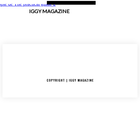
IGGY MAGAZINE
ACCUEIL
SORTIES
CRITIQUES ALBUMS
RADAR
IGGY PUSH
INTERVIEW
COPYRIGHT | IGGY MAGAZINE