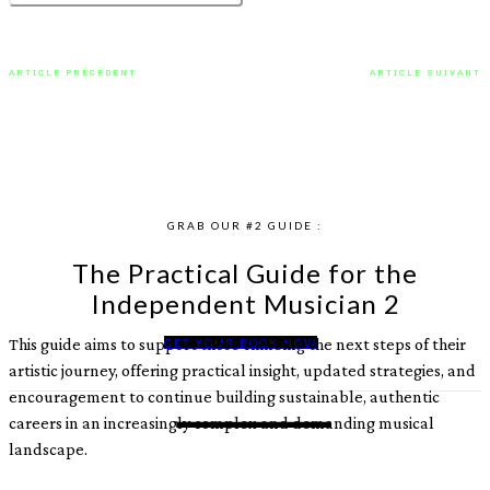
ARTICLE PRÉCÉDENT
ARTICLE SUIVANT
Satsuma : L’éclosion brute et
Quand Asbjørn et La Boum
habitée dansle projet
Fatale réveillent nos instincts
« Anodyne »
avec « stargazer »
GRAB OUR #2 GUIDE :
The Practical Guide for the
Independent Musician 2
This guide aims to support those climbing the next steps of their
GET YOUR BOOK NOW
artistic journey, offering practical insight, updated strategies, and
encouragement to continue building sustainable, authentic
careers in an increasingly complex and demanding musical
landscape.