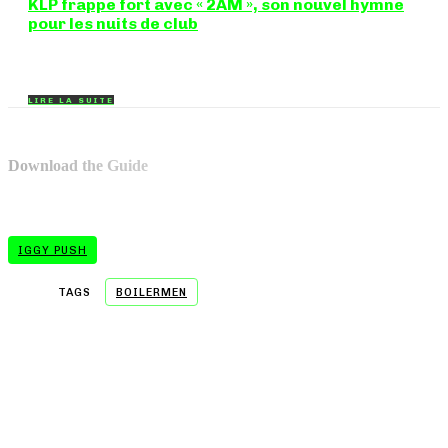
KLP frappe fort avec « 2AM », son nouvel hymne
pour les nuits de club
Certains morceaux n'ont pas besoin d'explication : dès les
premières mesures, on sait exactement...
LIRE LA SUITE
Download the Guide
IGGY PUSH
TAGS
BOILERMEN
- A WORD FROM OUR SPONSOR -