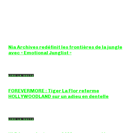
Nia Archives redéfinit les frontières de la jungle
avec « Emotional Junglist »
8,5 / 10 Figure incontournable du renouveau de la scène
breakbeat et drum'n'bass, la productrice...
LIRE LA SUITE
FOREVERMORE : Tiger La Flor referme
HOLLYWOODLAND sur un adieu en dentelle
Certaines chansons ferment une porte en douceur, sans clameur
ni rancune. "FOREVERMORE", titre de...
LIRE LA SUITE