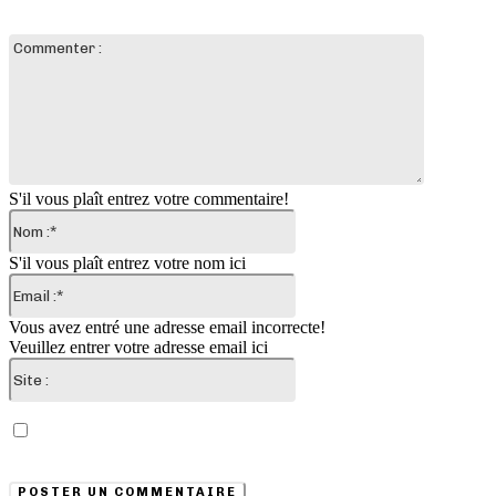
LAISSER UN COMMENTAIRE
Commente
:
S'il vous plaît entrez votre commentaire!
Nom
:*
S'il vous plaît entrez votre nom ici
Email
:*
Vous avez entré une adresse email incorrecte!
Veuillez entrer votre adresse email ici
Site
:
Enregistrer mon nom, email et site web dans ce
navigateur pour la prochaine fois que je commenterai.