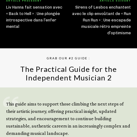
ARTICLE PRÉCÉDENT
ARTICLE SUIVANT
Liv Hanna fait sensation avec
Sirens of Lesbos enchantent
« Back to Hell » : Une plongée
avec le clip envoûtant de « Run
introspective dans l’enfer
Run Run » : Une escapade
mental
musicale rétro empreinte
d’optimisme
GRAB OUR #2 GUIDE :
The Practical Guide for the
Independent Musician 2
GET YOUR BOOK NOW
This guide aims to support those climbing the next steps of
their artistic journey, offering practical insight, updated
strategies, and encouragement to continue building
sustainable, authentic careers in an increasingly complex and
demanding musical landscape.