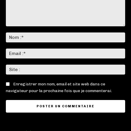
Commenter
:
No
:*
Ema
:*
Sit
:
Enregistrer mon nom, email et site web dans ce
navigateur pour la prochaine fois que je commenterai.