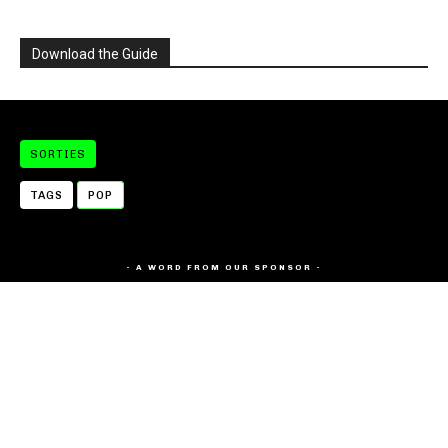
Download the Guide
SORTIES
TAGS
POP
- A WORD FROM OUR SPONSOR -