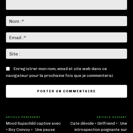
Commenter
:
No
:*
Ema
:*
Sit
:
Enregistrer mon nom, email et site web dans ce
navigateur pour la prochaine fois que je commenterai.
ARTICLE PRÉCÉDENT
ARTICLE SUIVANT
Mood Supachild captive avec
Cate dévoile « Girlfriend » : Une
« Boy Convoy » : Une pause
introspection poignante sur