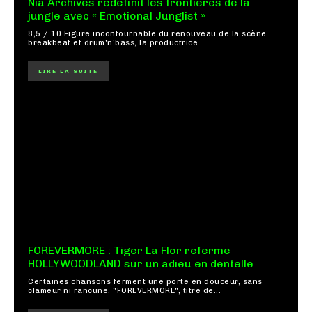
Nia Archives redéfinit les frontières de la
jungle avec « Emotional Junglist »
8,5 / 10 Figure incontournable du renouveau de la scène
breakbeat et drum'n'bass, la productrice...
LIRE LA SUITE
FOREVERMORE : Tiger La Flor referme
HOLLYWOODLAND sur un adieu en dentelle
Certaines chansons ferment une porte en douceur, sans
clameur ni rancune. "FOREVERMORE", titre de...