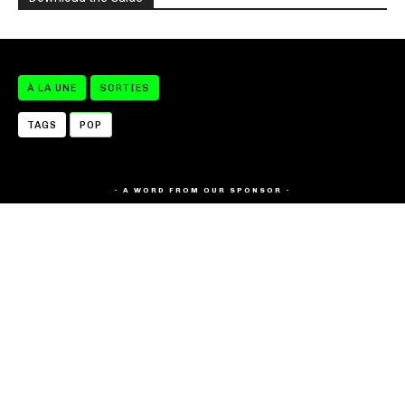
À LA UNE
SORTIES
TAGS
POP
- A WORD FROM OUR SPONSOR -