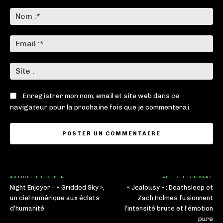
Commenter
:
No
:*
Ema
:*
Sit
:
Enregistrer mon nom, email et site web dans ce
navigateur pour la prochaine fois que je commenterai.
ARTICLE PRÉCÉDENT
ARTICLE SUIVANT
Night Enjoyer – « Gridded Sky »,
« Jealousy » : Deathsleep et
un ciel numérique aux éclats
Zach Holmes fusionnent
d’humanité
l’intensité brute et l’émotion
pure