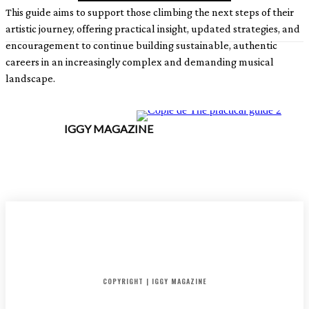
This guide aims to support those climbing the next steps of their
artistic journey, offering practical insight, updated strategies, and
encouragement to continue building sustainable, authentic
careers in an increasingly complex and demanding musical
landscape.
IGGY MAGAZINE
ACCUEIL
SORTIES
CRITIQUES ALBUMS
RADAR
IGGY PUSH
INTERVIEW
COPYRIGHT | IGGY MAGAZINE