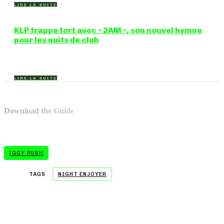
LIRE LA SUITE
KLP frappe fort avec « 2AM », son nouvel hymne
pour les nuits de club
Certains morceaux n'ont pas besoin d'explication : dès les
premières mesures, on sait exactement...
LIRE LA SUITE
Download the Guide
IGGY PUSH
TAGS
NIGHT ENJOYER
- A WORD FROM OUR SPONSOR -