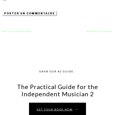
navigateur pour la prochaine fois que je commenterai.
ARTICLE PRÉCÉDENT
ARTICLE SUIVANT
« Red Poem » : la voix insurgée de
Close To The Sun : le vertige de
Dead Feather
Londres dans « The Song Of
Nothing »
GRAB OUR #2 GUIDE :
The Practical Guide for the
Independent Musician 2
GET YOUR BOOK NOW