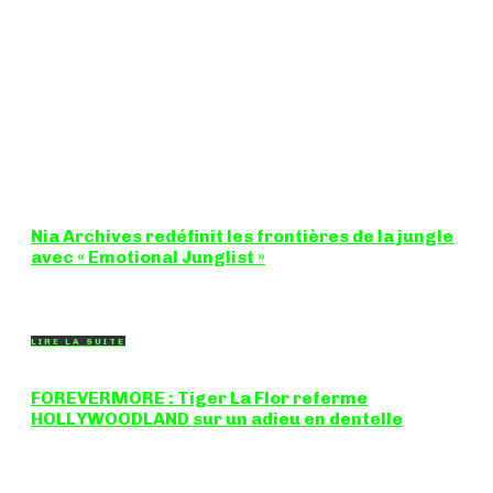
Nia Archives redéfinit les frontières de la jungle
avec « Emotional Junglist »
8,5 / 10 Figure incontournable du renouveau de la scène
breakbeat et drum'n'bass, la productrice...
LIRE LA SUITE
FOREVERMORE : Tiger La Flor referme
HOLLYWOODLAND sur un adieu en dentelle
Certaines chansons ferment une porte en douceur, sans clameur
ni rancune. "FOREVERMORE", titre de...