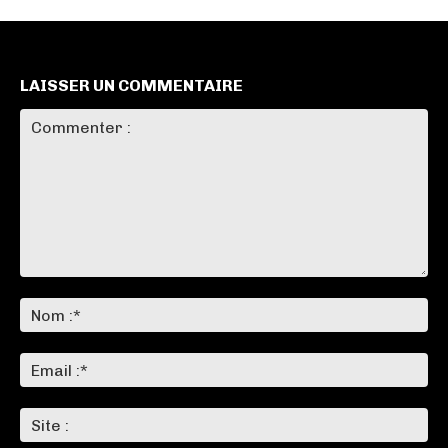
LAISSER UN COMMENTAIRE
Commenter
:
No
:*
Ema
:*
Sit
: