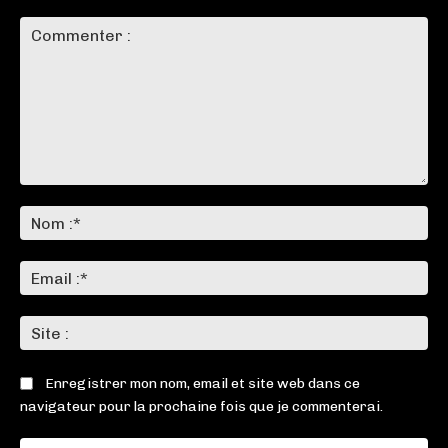
Commenter
:
No
:*
Ema
:*
Sit
:
Enregistrer mon nom, email et site web dans ce
navigateur pour la prochaine fois que je commenterai.