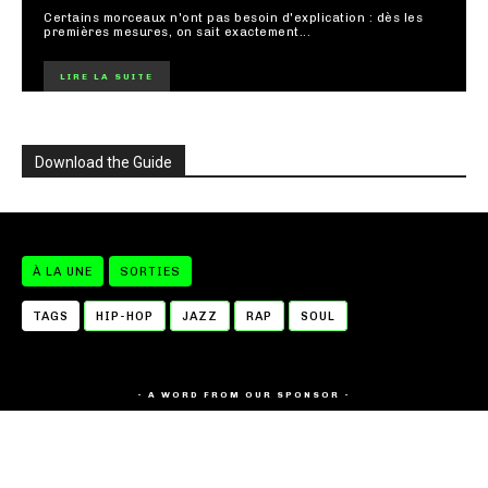
Certains morceaux n'ont pas besoin d'explication : dès les
premières mesures, on sait exactement...
LIRE LA SUITE
Download the Guide
À LA UNE
SORTIES
TAGS
HIP-HOP
JAZZ
RAP
SOUL
- A WORD FROM OUR SPONSOR -