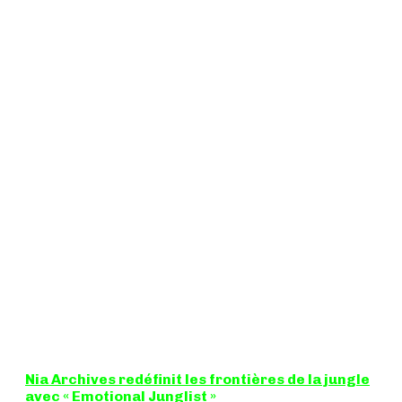
Nia Archives redéfinit les frontières de la jungle
avec « Emotional Junglist »