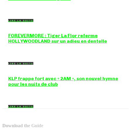
8,5 / 10 Figure incontournable du renouveau de la scène
breakbeat et drum'n'bass, la productrice...
LIRE LA SUITE
FOREVERMORE : Tiger La Flor referme
HOLLYWOODLAND sur un adieu en dentelle
Certaines chansons ferment une porte en douceur, sans clameur
ni rancune. "FOREVERMORE", titre de...
LIRE LA SUITE
KLP frappe fort avec « 2AM », son nouvel hymne
pour les nuits de club
Certains morceaux n'ont pas besoin d'explication : dès les
premières mesures, on sait exactement...
LIRE LA SUITE
Download the Guide