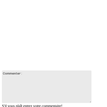
LAISSER UN COMMENTAIRE
Commente
:
S'il vous plaît entrez votre commentaire!