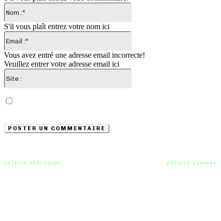
Nom
:*
S'il vous plaît entrez votre nom ici
Email
:*
Vous avez entré une adresse email incorrecte!
Veuillez entrer votre adresse email ici
Site
:
Enregistrer mon nom, email et site web dans ce
navigateur pour la prochaine fois que je commenterai.
ARTICLE PRÉCÉDENT
ARTICLE SUIVANT
Découvrez Jeremy Black en
Trip Hop Dub avec The Non-
featuring avec Casper Clausen
Functional Saints et « Sticky
et Rose Droll sur « The Times »
Feet Dancing »