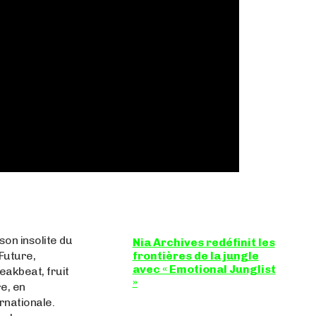
on insolite du
Nia Archives redéfinit les
 Future,
frontières de la jungle
avec « Emotional Junglist
eakbeat, fruit
»
e, en
rnationale.
8,5 / 10 Figure incontournable du
renouveau de la scène breakbeat