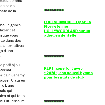
chelou comme
et drum'n'bass, la productrice...
mps de se
este de la
LIRE LA SUITE
FOREVERMORE : Tiger La
me un genre
Flor referme
elaxant et
HOLLYWOODLAND sur un
on que vous
adieu en dentelle
lue dans des
Certaines chansons ferment une
porte en douceur, sans clameur ni
s alternatives
rancune. "FOREVERMORE", titre de...
ge d’une
.
LIRE LA SUITE
e petit bijou
KLP frappe fort avec
nfernal
« 2AM », son nouvel hymne
ricain Jeremy
pour les nuits de club
 Capser Clausen
Certains morceaux n'ont pas
roll, une
besoin d'explication : dès les
premières mesures, on sait
ale qui
exactement...
ire et qui faite
 Mi Futuriste, mi
LIRE LA SUITE