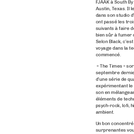
FJAAK à South By
Austin, Texas. Il l
dans son studio d
ont passé les troi
suivants à faire 
bien sûr à fumer d
Selon Black, c’est
voyage dans la t
commencé.
« The Times » sort
septembre dernier
d’une série de qu
expérimentant le 
son en mélangea
éléments de tech
psych-rock, lofi, h
ambient.
Un bon concentré
surprenantes vou