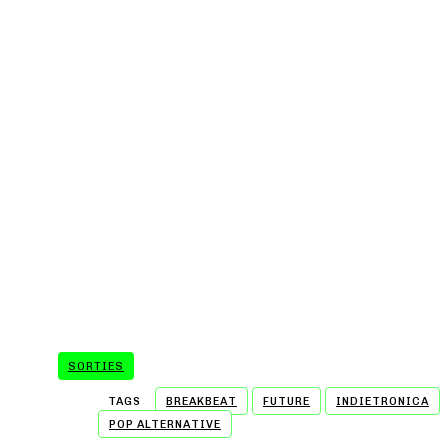
SORTIES
TAGS
BREAKBEAT
FUTURE
INDIETRONICA
POP ALTERNATIVE