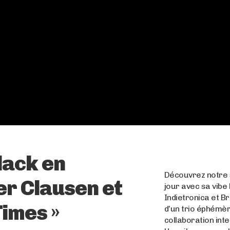
lack en
Découvrez notre s
er Clausen et
jour avec sa vibe
Indietronica et Br
Times »
d’un trio éphémèr
collaboration inte