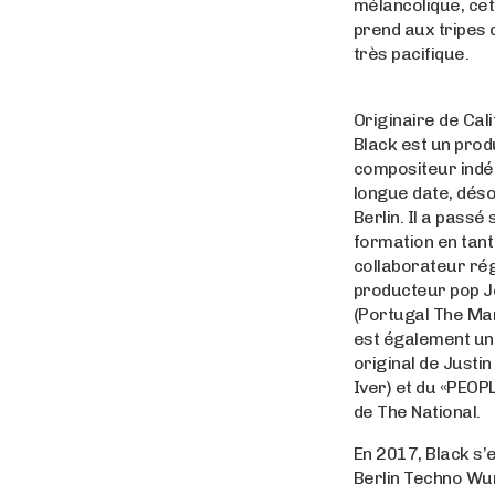
mélancolique, ce
prend aux tripes
très pacifique.
Originaire de Cal
Black est un prod
compositeur indé
longue date, dés
Berlin. Il a passé
formation en tant
collaborateur rég
producteur pop Jo
(Portugal The Man
est également u
original de Justi
Iver) et du «PEOPL
de The National.
En 2017, Black s’
Berlin Techno Wu