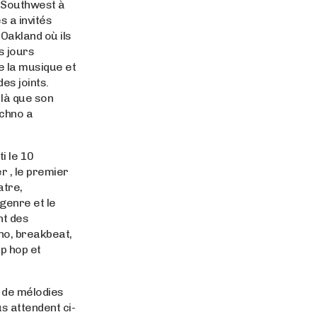
 Southwest à
es a invités
’Oakland où ils
s jours
de la musique et
es joints.
 là que son
echno a
i le 10
 , le premier
atre,
genre et le
nt des
no, breakbeat,
ip hop et
 de mélodies
s attendent ci-