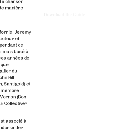
tte chanson
 de manière
Download the Guide
ifornie, Jeremy
ucteur et
pendant de
ormais basé à
 ses années de
 que
ulier du
hn Hill
, Santigold) et
n membre
n Vernon (Bon
E Collective»
est associé à
nderkinder