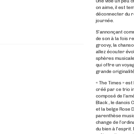
Une vibe un peu 
on aime, il est te
déconnecter du r
journée.
S’annonçant com
de son à la fois r
groovy, la chans
allez écouter évo
sphères musicale
qui offre un voya
grande originalité
« The Times » est l
créé par ce trio i
composé de l’amé
Black , le danois
et la belge Rose D
parenthèse music
change de l’ordina
du bien à l’esprit.