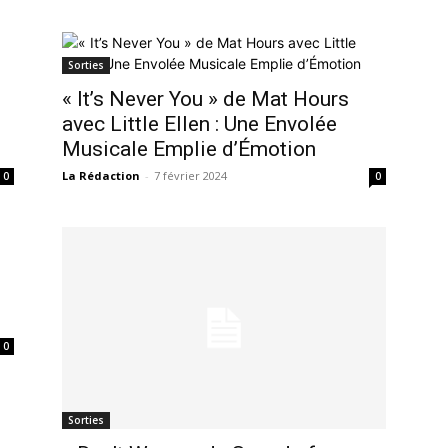
Sorties
« It’s Never You » de Mat Hours
avec Little Ellen : Une Envolée
Musicale Emplie d’Émotion
La Rédaction
-
7 février 2024
0
0
0
Sorties