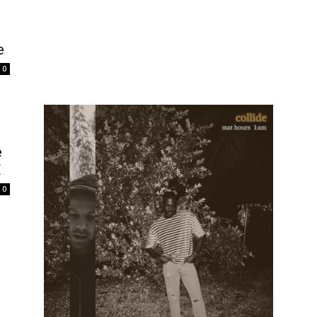
e
0
e
E
0