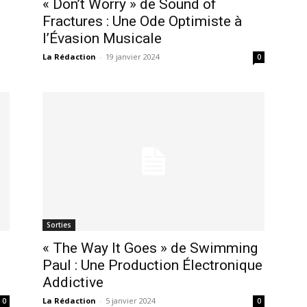
« Don’t Worry » de Sound of
Fractures : Une Ode Optimiste à
l’Évasion Musicale
La Rédaction
-
19 janvier 2024
0
Sorties
« The Way It Goes » de Swimming
Paul : Une Production Électronique
Addictive
La Rédaction
-
5 janvier 2024
0
0