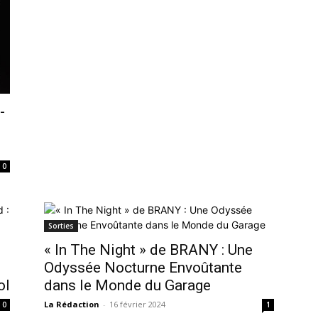
-
0
Sorties
« In The Night » de BRANY : Une
Odyssée Nocturne Envoûtante
ol
dans le Monde du Garage
La Rédaction
-
16 février 2024
0
1