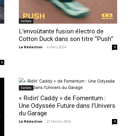
Sorties
L’envoûtante fusion électro de
Cotton Duck dans son titre “Push”
La Rédaction
-
6 mars 2024
0
0
Sorties
« Ridin’ Caddy » de Fomentum :
Une Odyssée Future dans l’Univers
du Garage
La Rédaction
-
21 février 2024
0