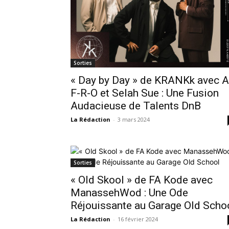
Sorties
« Day by Day » de KRANKk avec A
F-R-O et Selah Sue : Une Fusion
Audacieuse de Talents DnB
La Rédaction
-
3 mars 2024
Sorties
« Old Skool » de FA Kode avec
ManassehWod : Une Ode
Réjouissante au Garage Old Scho
La Rédaction
-
16 février 2024