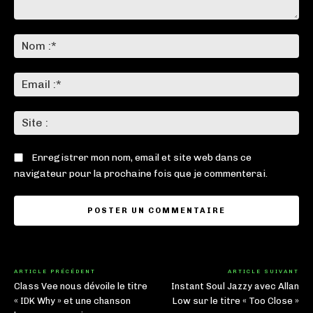
Commenter
:
No
:*
Ema
:*
Sit
:
Enregistrer mon nom, email et site web dans ce
navigateur pour la prochaine fois que je commenterai.
ARTICLE PRÉCÉDENT
ARTICLE SUIVANT
Class Vee nous dévoile le titre
Instant Soul Jazzy avec Allan
« IDK Why » et une chanson
Low sur le titre « Too Close »