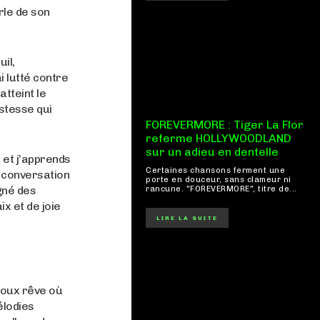
rle de son
il,
i lutté contre
tteint le
istesse qui
FOREVERMORE : Tiger La Flor
referme HOLLYWOODLAND
sur un adieu en dentelle
 et j’apprends
Certaines chansons ferment une
e conversation
porte en douceur, sans clameur ni
gné des
rancune. "FOREVERMORE", titre de...
x et de joie
LIRE LA SUITE
 doux rêve où
élodies