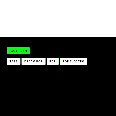
IGGY PUSH
TAGS
DREAM POP
POP
POP ÉLECTRO