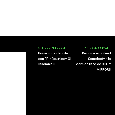
ARTICLE PRÉCÉDENT
ARTICLE SUIVANT
Howe nous dévoile
Découvrez « Need
son EP « Courtesy Of
Somebody » le
Insomnia »
dernier titre de DiRTY
MiRRORS