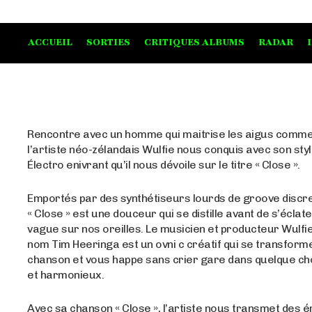
ACCUEIL
SORTIES
CRITIQUES ALBUMS
RADAR
Rencontre avec un homme qui maitrise les aigus comm
l’artiste néo-zélandais Wulfie nous conquis avec son st
Électro enivrant qu’il nous dévoile sur le titre « Close ».
Emportés par des synthétiseurs lourds de groove discre
« Close » est une douceur qui se distille avant de s’écl
vague sur nos oreilles. Le musicien et producteur Wulfie
nom Tim Heeringa est un ovni c créatif qui se transforme 
chanson et vous happe sans crier gare dans quelque c
et harmonieux.
Avec sa chanson « Close », l’artiste nous transmet des 