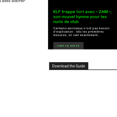
 allez adorer
KLP frappe fort avec « 2AM »,
son nouvel hymne pour les
nuits de club
Certains morceaux n'ont pas besoin
d'explication : dès les premières
mesures, on sait exactement...
LIRE LA SUITE
Download the Guide