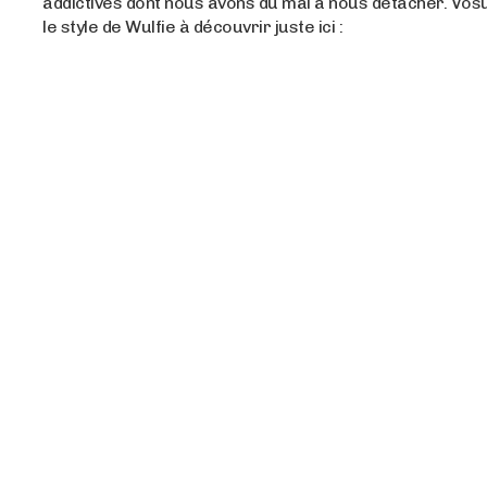
addictives dont nous avons du mal à nous détacher. Vosu
le style de Wulfie à découvrir juste ici :