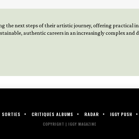
 the next steps of their artistic journey, offering practical 
tainable, authentic careers in an increasingly complex and
SORTIES
CRITIQUES ALBUMS
RADAR
IGGY PUSH
COPYRIGHT | IGGY MAGAZINE