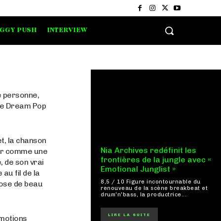
IGGY PUSH
INTERVIEW
e personne,
yle Dream Pop
t, la chanson
Nia Archives redéfinit les
ater comme une
frontières de la jungle avec «
, de son vrai
Emotional Junglist »
au fil de la
8,5 / 10 Figure incontournable du
hose de beau
renouveau de la scène breakbeat et
drum'n'bass, la productrice...
LIRE LA SUITE
émotions