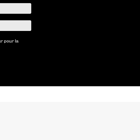
Email
:*
Site
:
r pour la