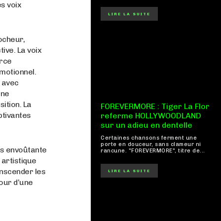
s voix
LIRE LA SUITE
ocheur,
ive. La voix
orce
émotionnel.
t avec
une
ition. La
FOREVERMORE : Tiger La Flor
ptivantes
referme HOLLYWOODLAND
sur un adieu en dentelle
Certaines chansons ferment une
porte en douceur, sans clameur ni
is envoûtante
rancune. "FOREVERMORE", titre de...
 artistique
anscender les
LIRE LA SUITE
tour d’une