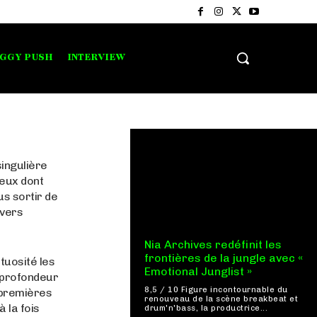
IGGY PUSH
INTERVIEW
singulière
ueux dont
s sortir de
ivers
Nia Archives redéfinit les
frontières de la jungle avec «
tuosité les
Emotional Junglist »
 profondeur
8,5 / 10 Figure incontournable du
 premières
renouveau de la scène breakbeat et
 la fois
drum'n'bass, la productrice...