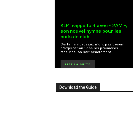
KLP frappe fort avec « 2AM »,
son nouvel hymne pour les
nuits de club
Certains morceaux n'ont pas besoin
d'explication : dès les premières
mesures, on sait exactement...
LIRE LA SUITE
Download the Guide