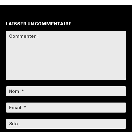
LAISSER UN COMMENTAIRE
Commenter
:
No
:*
Ema
:*
Sit
: