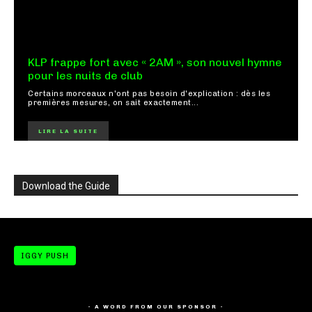
KLP frappe fort avec « 2AM », son nouvel hymne
pour les nuits de club
Certains morceaux n'ont pas besoin d'explication : dès les
premières mesures, on sait exactement...
LIRE LA SUITE
Download the Guide
IGGY PUSH
- A WORD FROM OUR SPONSOR -