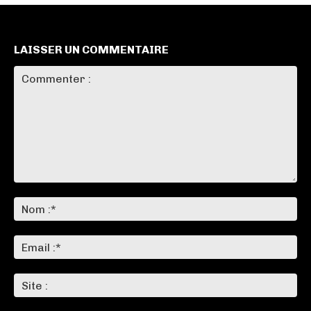
LAISSER UN COMMENTAIRE
Commenter
:
No
:*
Ema
:*
Sit
: