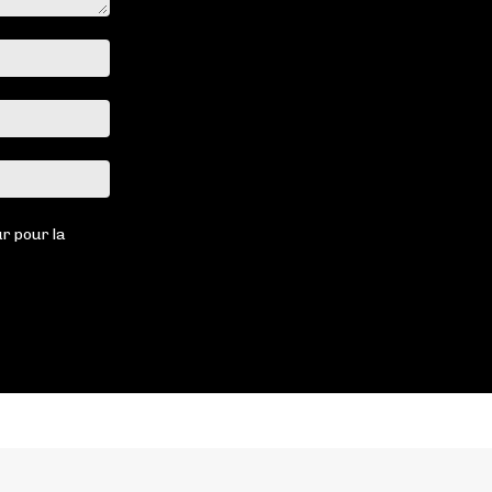
Nom
:*
Email
:*
Site
:
r pour la