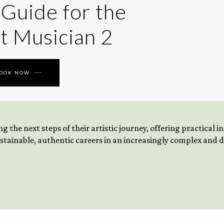
 Guide for the
t Musician 2
BOOK NOW
 the next steps of their artistic journey, offering practical 
tainable, authentic careers in an increasingly complex and