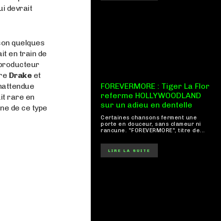
ui devrait
son quelques
it en train de
 producteur
tre
Drake
et
inattendue
FOREVERMORE : Tiger La Flor
referme HOLLYWOODLAND
it rare en
sur un adieu en dentelle
ne de ce type
Certaines chansons ferment une
porte en douceur, sans clameur ni
rancune. "FOREVERMORE", titre de...
LIRE LA SUITE