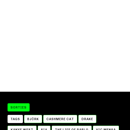
SORTIES
TAGS
BJÖRK
CASHMERE CAT
DRAKE
KANYE WEST
SIA
THE LIFE OF PABLO
VIC MENSA