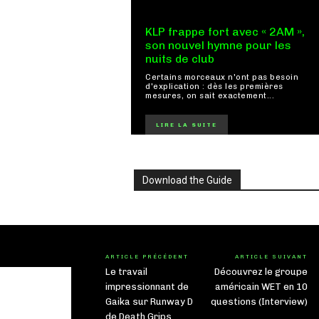
KLP frappe fort avec « 2AM »,
son nouvel hymne pour les
nuits de club
Certains morceaux n'ont pas besoin
d'explication : dès les premières
mesures, on sait exactement...
LIRE LA SUITE
Download the Guide
ARTICLE PRÉCÉDENT
ARTICLE SUIVANT
Le travail
Découvrez le groupe
impressionnant de
américain WET en 10
Gaika sur Runway D
questions (Interview)
de Death Grips