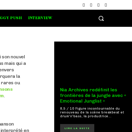
IGGY PUSH
INTERVIEW
i son nouvel
us mais qui a
 envers
arquera la
 rares ou
ansons
Nia Archives redéfinit les
frontières de la jungle avec «
um
.
Emotional Junglist »
8,5 / 10 Figure incontournable du
renouveau de la scène breakbeat et
drum'n'bass, la productrice...
chanson
LIRE LA SUITE
e interprété en